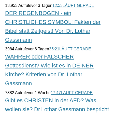
13.953 Aufrufe
vor 3 Tagen
12:53
LÄUFT GERADE
DER REGENBOGEN - ein
CHRISTLICHES SYMBOL! Fakten der
Bibel statt Zeitgeist! Von Dr. Lothar
Gassmann
3984 Aufrufe
vor 6 Tagen
35:21
LÄUFT GERADE
WAHRER oder FALSCHER
Gottesdienst? Wie ist es in DEINER
Kirche? Kriterien von Dr. Lothar
Gassmann
7382 Aufrufe
vor 1 Woche
17:47
LÄUFT GERADE
Gibt es CHRISTEN in der AFD? Was
wollen sie? Dr.Lothar Gassmann bespricht