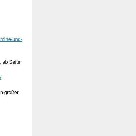
ermine-und-
, ab Seite
/
en großer