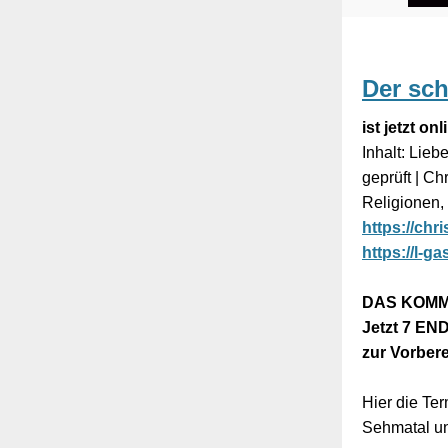
Der sc
ist jetzt onl
Inhalt: Lieb
geprüft | Ch
Religionen
https://ch
https://l-
DAS KOMME
Jetzt 7 EN
zur Vorber
Hier die Te
Sehmatal u