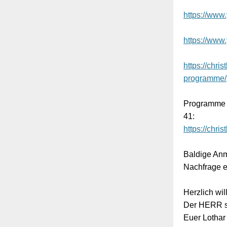
https://ww
https://ww
https://chr
programme/
Programme 
41:
https://chr
Baldige Anm
Nachfrage 
Herzlich wi
Der HERR s
Euer Lotha