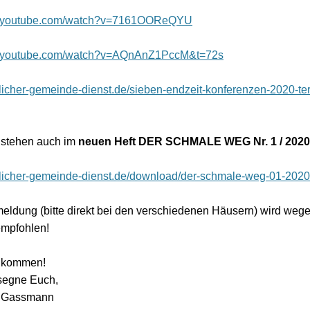
w.youtube.com/watch?v=7161OOReQYU
w.youtube.com/watch?v=AQnAnZ1PccM&t=72s
istlicher-gemeinde-dienst.de/sieben-endzeit-konferenzen-2020-t
stehen auch im
neuen Heft DER SCHMALE WEG Nr. 1 / 2020
istlicher-gemeinde-dienst.de/download/der-schmale-weg-01-2020
eldung (bitte direkt bei den verschiedenen Häusern) wird weg
empfohlen!
llkommen!
egne Euch,
r Gassmann