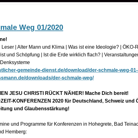
hmale Weg 01/2020
ine!
e Leser | Alter Mann und Klima | Was ist eine Ideologie? | ÖKO-
rist und Schöpfung | Ist die Erde wirklich flach? | Veranstaltunge
, Denksysteme
ristlicher-gemeinde-dienst.de/download/der-schmale-weg-01-
gassmann.de/downloads/der-schmale-weg/
N JESU CHRISTI RÜCKT NÄHER! Mache Dich bereit!
DZEIT-KONFERENZEN 2020 für Deutschland, Schweiz und Ö
eitung und Glaubensstärkung!
rmine und Programme für Konferenzen in Hohegrete, Bad Teinac
nd Hemberg: