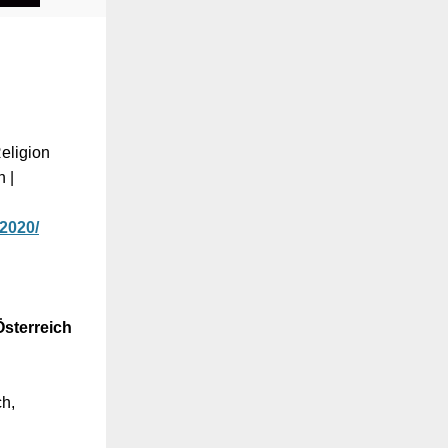
Religion
n |
2020/
sterreich
h,