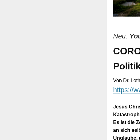
Neu:
Yo
CORON
Politi
Von Dr. Lo
https:/
Jesus Chri
Katastroph
Es ist die 
an sich sel
Unglaube, u