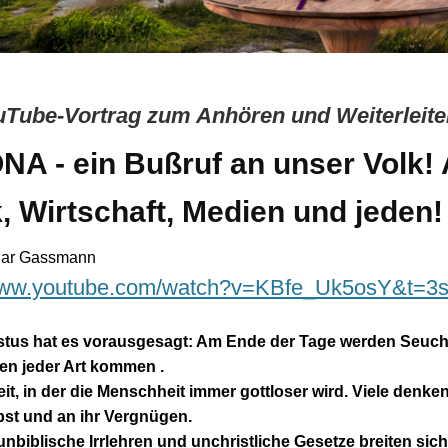
uTube-Vortrag zum Anhören und Weiterleit
A - ein Bußruf an unser Volk!
k, Wirtschaft, Medien und jeden!
thar Gassmann
/www.youtube.com/watch?v=KBfe_Uk5osY&t=3
stus hat es vorausgesagt: Am Ende der Tage werden Seuc
en jeder Art kommen .
Zeit, in der die Menschheit immer gottloser wird. Viele denk
bst und an ihr Vergnügen.
nbiblische Irrlehren und unchristliche Gesetze breiten sich