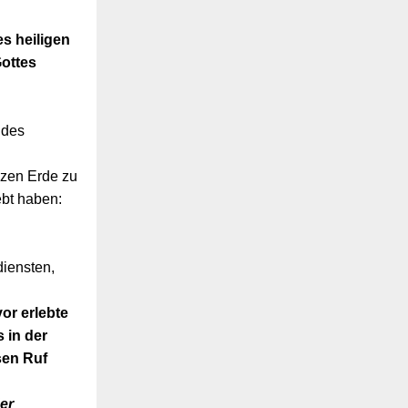
s heiligen
Gottes
 des
nzen Erde zu
ebt haben:
iensten,
or erlebte
s in der
esen Ruf
er