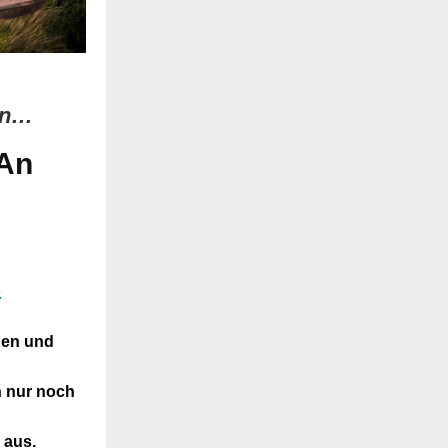
en…
 An
s
hen und
en nur noch
 aus.