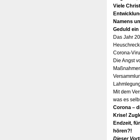
Viele Chris
Entwicklun
Namens und
Geduld ein
Das Jahr 20
Heuschrecke
Corona-Viru
Die Angst vo
Maßnahmen g
Versammlun
Lahmlegung 
Mit dem Ver
was es selbs
Corona – di
Krise! Zugl
Endzeit, fü
hören?!
Dieser Vort