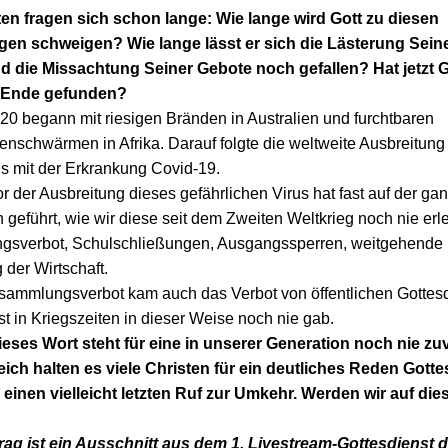
ten fragen sich schon lange: Wie lange wird Gott zu diesen
gen schweigen? Wie lange lässt er sich die Lästerung Seine
 die Missachtung Seiner Gebote noch gefallen? Hat jetzt 
 Ende gefunden?
20 begann mit riesigen Bränden in Australien und furchtbaren
nschwärmen in Afrika. Darauf folgte die weltweite Ausbreitung
s mit der Erkrankung Covid-19.
r der Ausbreitung dieses gefährlichen Virus hat fast auf der ga
eführt, wie wir diese seit dem Zweiten Weltkrieg noch nie erl
gsverbot, Schulschließungen, Ausgangssperren, weitgehende
der Wirtschaft.
sammlungsverbot kam auch das Verbot von öffentlichen Gottesd
t in Kriegszeiten in dieser Weise noch nie gab.
eses Wort steht für eine in unserer Generation noch nie zuv
eich halten es viele Christen für ein deutliches Reden Gotte
r einen vielleicht letzten Ruf zur Umkehr. Werden wir auf di
rag ist ein Ausschnitt aus dem 1. Livestream-Gottesdienst d