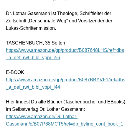
Dr. Lothar Gassmann ist Theologe, Schriftleiter der
Zeitschrift „Der schmale Weg“ und Vorsitzender der
Lukas-Schriftenmission.
TASCHENBUCH, 35 Seiten
https://www.amazon.de/gp/product/B087648LHS/ref=dbs
_a_def_rwt_bibl_vppi_i56
E-BOOK
https://www.amazon.de/gp/product/B087BBYVF1/ref=dbs
_a_def_rwt_bibl_vppi_i44
Hier findest Du
alle
Bücher (Taschenbücher und EBooks)
im Selbstverlag Dr. Lothar Gassmann:
https://www.amazon.de/Dr.-Lothar-
Gassmann/e/B07P88MCT5/ref=dp_byline_cont_book_1