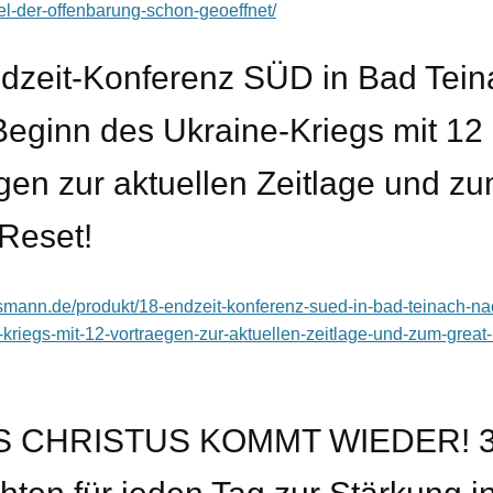
el-der-offenbarung-schon-geoeffnet/
ndzeit-Konferenz SÜD in Bad Tein
eginn des Ukraine-Kriegs mit 12
gen zur aktuellen Zeitlage und z
Reset!
assmann.de/produkt/18-endzeit-konferenz-sued-in-bad-teinach-n
kriegs-mit-12-vortraegen-zur-aktuellen-zeitlage-und-zum-great-
S CHRISTUS KOMMT WIEDER! 