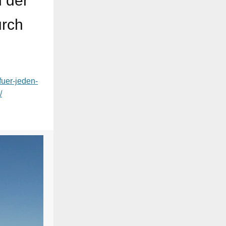
n der
urch
fuer-jeden-
/