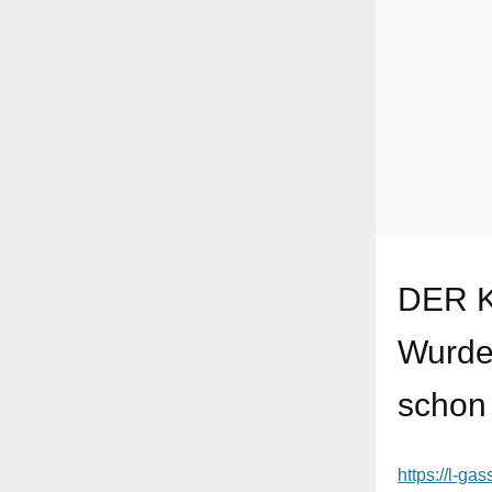
DER K
Wurden
schon 
https://l-ga