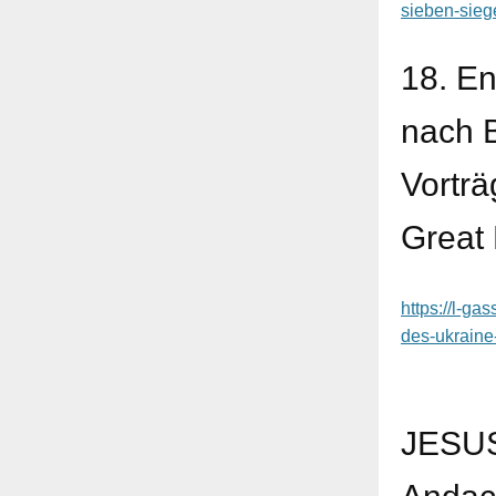
sieben-sieg
18. E
nach B
Vorträ
Great 
https://l-g
des-ukraine-
JESU