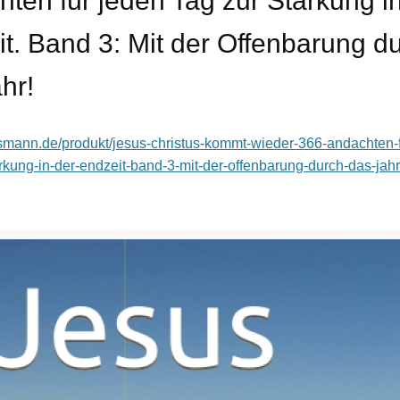
ten für jeden Tag zur Stärkung i
t. Band 3: Mit der Offenbarung d
hr!
assmann.de/produkt/jesus-christus-kommt-wieder-366-andachten-
erkung-in-der-endzeit-band-3-mit-der-offenbarung-durch-das-jahr