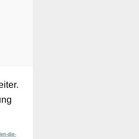
iter.
ung
den-die-