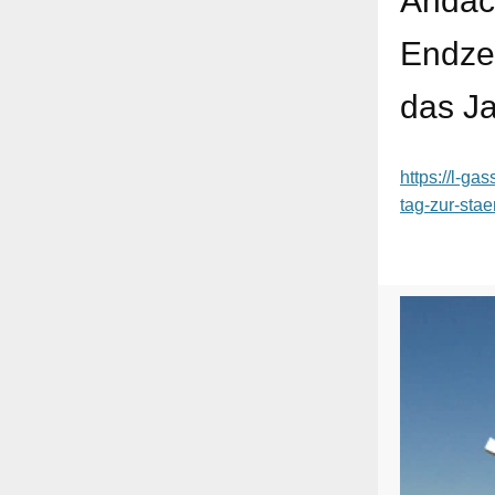
Andach
Endzei
das Ja
https://l-g
tag-zur-sta