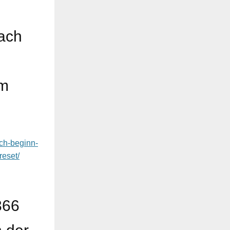
ach
um
ach-beginn-
reset/
366