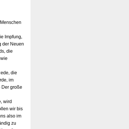
n Menschen
e Impfung,
ng der Neuen
ds, die
 wie
Rede, die
rde, im
– Der große
, wird
len wir bis
ns also im
ändig zu