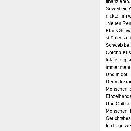
finanzieren
Soweit ein 
nickte ihm 
„Neuen Ren
Klaus Schwab
strömen zu 
Schwab betr
Corona-Krise
totaler digi
immer mehr 
Und in der 
Denn die ra
Menschen, s
Einzelhande
Und Gott se
Menschen: 
Gerichtsbes
Ich frage w