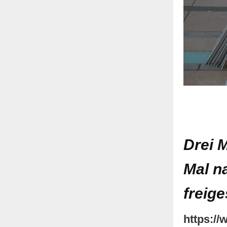
Drei 
Mal na
freige
https:/