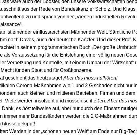
. Das wäre auch der Booster, den unsere Volkswirtschaften benö
Ausschnitt aus der Rede von Bundeskanzler Scholz. Und Klau
wohlwollend zu und sprach von der „Vierten Industriellen Revolu
aissance“.
 ist einer der einflussreichsten Männer der Welt. Sämtliche Pol
ihm nach Davos, auch der deutsche Kanzler. Und dieser Prof. K
achtet in seinem programmatischen Buch „Der große Umbruch“
 als Voraussetzung für die Entstehung einer völlig neuen Gesel
taler Vernetzung und Kontrolle, mit einem Umbau der Wirtschaft 
Macht für den Staat und für Großkonzerne.
Tat geschieht das heutzutage!
Aber das muss aufhören!
dikalen Corona-Maßnahmen wie 1 und 2 G schaden nicht nur im
ondern auch kleinen und mittleren Betrieben, Firmen und dem
l. Viele werden insolvent und müssen schließen.
Aber das mus
i Dank, es
hört
teilweise auf, aber nur durch den Einsatz mutiger
In immer mehr Bundesländern werden die 2 G-Maßnahmen dur
chlüsse gekippt!
eiter: Werden in der „schönen neuen Welt“ am Ende nur Big-Tec