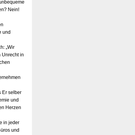
n unbequeme
en? Nein!
en
e und
h: „Wir
 Unrecht in
ichen
ternehmen
 Er selber
demie und
den Herzen
e in jeder
Büros und