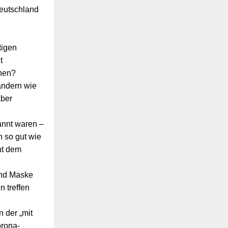
Deutschland
tigen
t
hnen?
ändern wie
aber
annt waren –
n so gut wie
ht dem
und Maske
n treffen
 der „mit
orona-