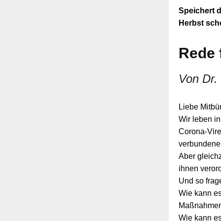
Speichert d
Herbst scho
Rede f
Von Dr.
Liebe Mitbü
Wir leben i
Corona-Viren
verbundene 
Aber gleichz
ihnen veror
Und so frag
Wie kann es
Maßnahmen g
Wie kann e