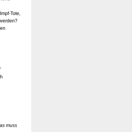
Impf-Tote,
 werden?
men
,
ch
,
as muss