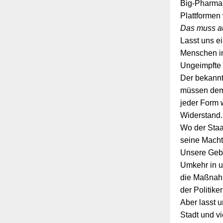
Big-Pharma-
Plattformen
Das muss a
Lasst uns e
Menschen in
Ungeimpfte 
Der bekannt
müssen dem 
jeder Form 
Widerstand.
Wo der Staa
seine Macht
Unsere Gebe
Umkehr in u
die Maßnahm
der Politiker
Aber lasst u
Stadt und v