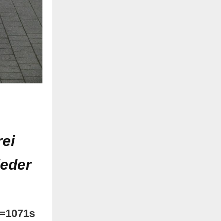
rei
ieder
=1071s