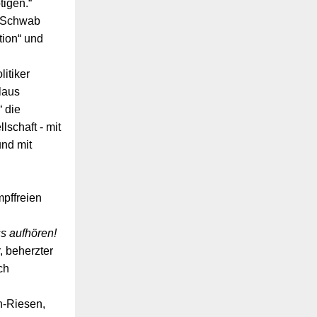
tigen.“
s Schwab
tion“ und
itiker
laus
 die
lschaft - mit
und mit
pffreien
s aufhören!
, beherzter
ch
h-Riesen,