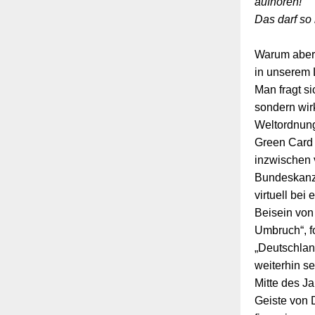
aufhören!
Das darf so 
Warum aber 
in unserem 
Man fragt si
sondern wir
Weltordnung
Green Card 
inzwischen 
Bundeskanzl
virtuell bei
Beisein von
Umbruch“, f
„Deutschlan
weiterhin s
Mitte des J
Geiste von 