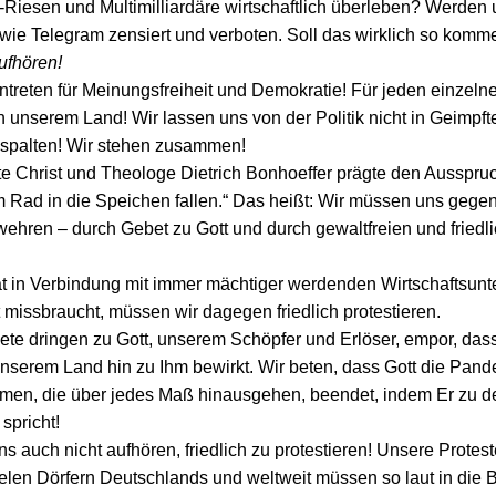
Riesen und Multimilliardäre wirtschaftlich überleben? Werde
 wie Telegram zensiert und verboten. Soll das wirklich so komm
ufhören!
intreten für Meinungsfreiheit und Demokratie! Für jeden einzeln
 unserem Land! Wir lassen uns von der Politik nicht in Geimpft
spalten! Wir stehen zusammen!
e Christ und Theologe Dietrich Bonhoeffer prägte den Ausspruc
Rad in die Speichen fallen.“ Das heißt: Wir müssen uns gegen
wehren – durch Gebet zu Gott und durch gewaltfreien und friedl
t in Verbindung mit immer mächtiger werdenden Wirtschaftsun
 missbraucht, müssen wir dagegen friedlich protestieren.
te dringen zu Gott, unserem Schöpfer und Erlöser, empor, dass
nserem Land hin zu Ihm bewirkt. Wir beten, dass Gott die Pan
en, die über jedes Maß hinausgehen, beendet, indem Er zu 
 spricht!
ns auch nicht aufhören, friedlich zu protestieren! Unsere Protest
ielen Dörfern Deutschlands und weltweit müssen so laut in die 