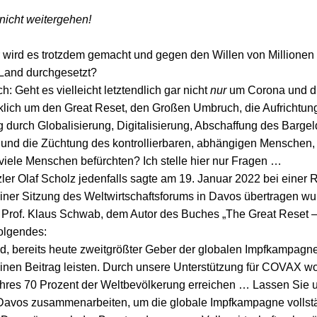
nicht weitergehen!
wird es trotzdem gemacht und gegen den Willen von Millione
Land durchgesetzt?
ch: Geht es vielleicht letztendlich gar nicht
nur
um Corona und di
klich um den Great Reset, den Großen Umbruch, die Aufrichtu
 durch Globalisierung, Digitalisierung, Abschaffung des Bargel
und die Züchtung des kontrollierbaren, abhängigen Menschen,
viele Menschen befürchten? Ich stelle hier nur Fragen …
er Olaf Scholz jedenfalls sagte am 19. Januar 2022 bei einer 
 einer Sitzung des Weltwirtschaftsforums in Davos übertragen wu
 Prof. Klaus Schwab, dem Autor des Buches „The Great Reset 
olgendes:
d, bereits heute zweitgrößter Geber der globalen Impfkampagne
einen Beitrag leisten. Durch unsere Unterstützung für COVAX wol
ahres 70 Prozent der Weltbevölkerung erreichen … Lassen Sie u
Davos zusammenarbeiten, um die globale Impfkampagne vollst