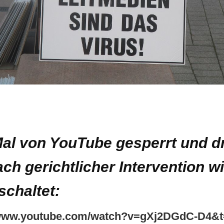
Mal von YouTube gesperrt und d
ch gerichtlicher Intervention w
schaltet:
/www.youtube.com/watch?v=gXj2DGdC-D4&t