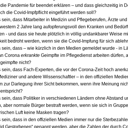
 die Pandemie für beendet erklären – und dass gleichzeitig in 
ch die Covid-Impfpflicht eingeführt werden soll?
 sein, dass Mitarbeiter in Medizin und Pflegeberufen, Ärzte und
estern 2 Jahre lang aufopferungsvoll den Kranken und Bedürf
n - und dass sie heute plötzlich in völlig undankbarer Weise mi
gkeit bedroht werden, wenn sie die Covid-Impfung für sich able
 sein, dass – wie kürzlich in den Medien gemeldet wurde - in L
 an Corona
erkrankte
Geimpfte im Pflegedienst arbeiten dürfen, 
eimpfte nicht?
 sein, dass Fach-Experten, die vor der Corona-Zeit hoch anerk
ediziner und andere Wissenschaftler – in den offiziellen Medie
 zur Darlegung ihrer Sicht bekommen, wenn ihre Meinung nic
entspricht?
 sein, dass Politiker in verschiedenen Ländern ohne Abstand 
n, aber normale Bürger bestraft werden, wenn sie sich in Gruppe
frischen Luft keine Masken tragen?
sein, dass in den offiziellen Medien immer nur die Sterbezahlen
id Gestorbenen“ genannt werden, aber die Zahlen der durch C