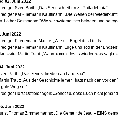
g 02. Juni 2022
rediger Sven Barth: „Das Sendschreiben zu Philadelphia“
rediger Karl-Hermann Kauffmann: „Die Wehen der Wiederkunft
r. Lothar Gassmann: "Wie wir systematisch belogen und betro
3. Juni 2022
rediger Friedemann Maché: „Wie ein Engel des Lichts“
rediger Karl-Hermann Kauffmann: Lüge und Tod in der Endzeit
ausvater Martin Traut: „Wann kommt Jesus wieder, was sagt di
04. Juni 2022
ven Barth: „Das Sendschreiben an Laodizäa“
artin Traut:
„Aus der Geschichte lernen: fragt nach den
vorigen
 gute Weg sei“
rediger Horst Oettershagen: „Sehet zu, dass Euch nicht jemand
5. Juni 2022
urist Thomas Zimmermanns:
„Die Gemeinde Jesu – EINS gema