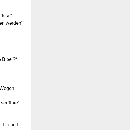
 Jesu“
gen
w
erden“
“
e
Bibel?“
 Wegen,
 verführe“
cht durch