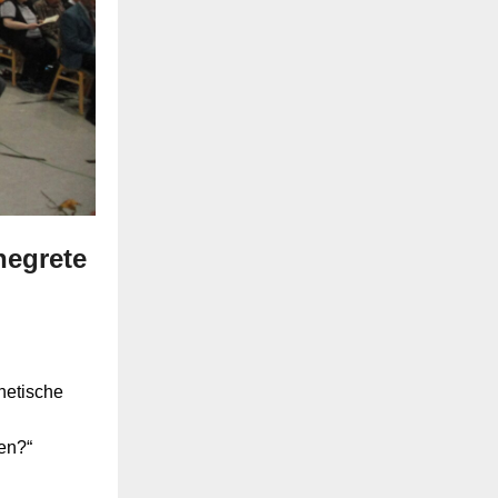
hegrete
hetische
en?“