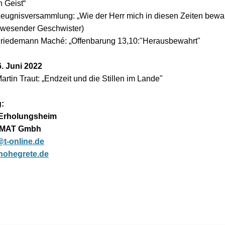
n Geist“
eugnisversammlung: „Wie der Herr mich in diesen Zeiten bewah
nwesender Geschwister)
riedemann Maché: „Offenbarung 13,10:"Herausbewahrt"
. Juni 2022
artin Traut: „Endzeit und die Stillen im Lande"
:
 Erholungsheim
 MAT Gmbh
t-online.de
hohegrete.de