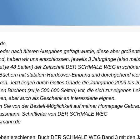
de,
eder nach älteren Ausgaben gefragt wurde, diese aber großente
ind, haben wir uns entschlossen, jeweils 3 Jahrgänge (also meis
t je 48 Seiten) der Zeitschrift DER SCHMALE WEG in schöne
Büchern mit stabilem Hardcover-Einband und durchgehend vier
en. Jetzt liegen durch Gottes Gnade die Jahrgänge 2009 bis 20
en Büchern (zu je 500-600 Seiten) vor, die sich zur eigenen Le
en, aber auch als Geschenk an Interessierte eignen.
n Sie von der Bestell-Möglichkeit auf meiner Homepage Gebra
 Gassmann, Schriftleiter von DER SCHMALE WEG
smann.de
ben erschienen: Buch DER SCHMALE WEG Band 3 mit den J