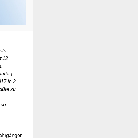
ils
t 12
n,
farbig
17 in 3
ktüre zu
uch.
ahrgängen