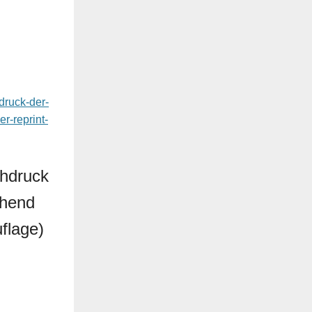
druck-der-
r-reprint-
hdruck
ehend
uflage)