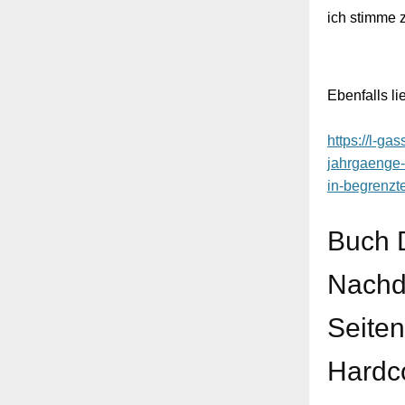
ich stimme z
Ebenfalls li
https://l-g
jahrgaenge-
in-begrenzte
Buch 
Nachd
Seiten
Hardco