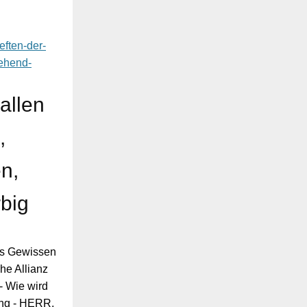
eften-der-
gehend-
allen
,
en,
rbig
as Gewissen
he Allianz
- Wie wird
ung - HERR,