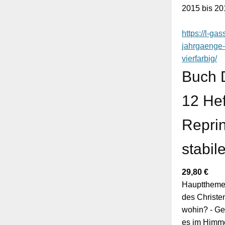
2015 bis 20
https://l-g
jahrgaenge-
vierfarbig/
Buch 
12 Hef
Reprin
stabil
29,80
€
Hauptthemen
des Christen
wohin? - Gei
es im Himme