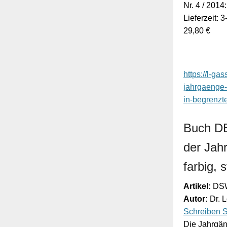
Nr. 4 / 2
Lieferzeit: 
29,80 €
https://l-g
jahrgaenge-
in-begrenzte
Buch D
der Jah
farbig, 
Artikel:
DSW
Autor:
Dr. 
Schreiben S
Die Jahrgän