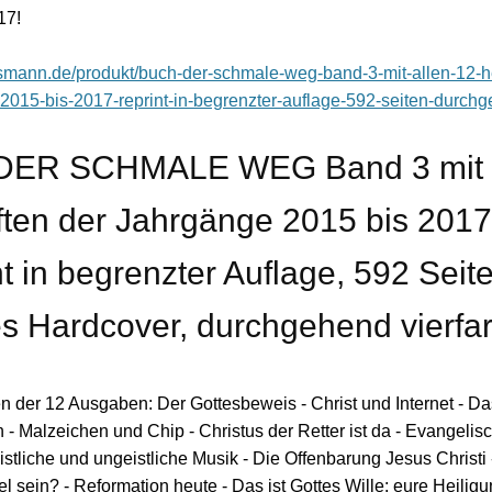
17!
assmann.de/produkt/buch-der-schmale-weg-band-3-mit-allen-12-h
2015-bis-2017-reprint-in-begrenzter-auflage-592-seiten-durch
DER SCHMALE WEG Band 3 mit 
ten der Jahrgänge 2015 bis 2017
t in begrenzter Auflage, 592 Seit
es Hardcover, durchgehend vierfa
 der 12 Ausgaben: Der Gottesbeweis - Christ und Internet - D
 - Malzeichen und Chip - Christus der Retter ist da - Evangelisc
stliche und ungeistliche Musik - Die Offenbarung Jesus Christi 
l sein? - Reformation heute - Das ist Gottes Wille: eure Heilig