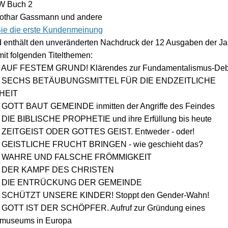
 Buch 2
Lothar Gassmann und andere
ie die erste Kundenmeinung
 enthält den unveränderten Nachdruck der 12 Ausgaben der J
it folgenden Titelthemen:
12: AUF FESTEM GRUND! Klärendes zur Fundamentalismus-Deb
012: SECHS BETÄUBUNGSMITTEL FÜR DIE ENDZEITLICHE
HEIT
2: GOTT BAUT GEMEINDE inmitten der Angriffe des Feindes
2: DIE BIBLISCHE PROPHETIE und ihre Erfüllung bis heute
13: ZEITGEIST ODER GOTTES GEIST. Entweder - oder!
13: GEISTLICHE FRUCHT BRINGEN - wie geschieht das?
013: WAHRE UND FALSCHE FRÖMMIGKEIT
013: DER KAMPF DES CHRISTEN
014: DIE ENTRÜCKUNG DER GEMEINDE
14: SCHÜTZT UNSERE KINDER! Stoppt den Gender-Wahn!
14: GOTT IST DER SCHÖPFER. Aufruf zur Gründung eines
museums in Europa