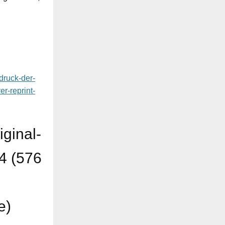
druck-der-
r-reprint-
ginal-
4 (576
e)