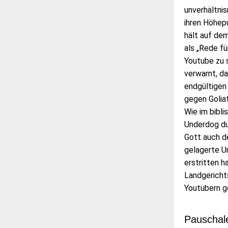
unverhältni
ihren Höhep
hält auf de
als „Rede fü
Youtube zu 
verwarnt, d
endgültigen
gegen Golia
Wie im bibl
Underdog du
Gott auch d
gelagerte Ur
erstritten h
Landgericht
Youtubern g
Pauschale