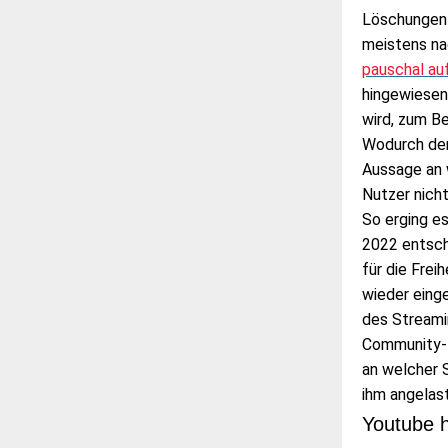
Löschungen 
meistens na
pauschal au
hingewiesen
wird, zum Be
Wodurch der
Aussage an 
Nutzer nicht
So erging es
2022 entsch
für die Fre
wieder eing
des Streami
Community-R
an welcher 
ihm angelas
Youtube h