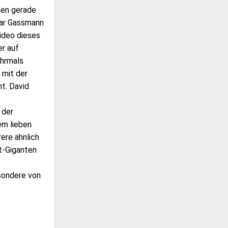
ben gerade
har Gassmann
ideo dieses
er auf
ehrmals
 mit der
t. David
 der
em lieben
ere ähnlich
et-Giganten
sondere von