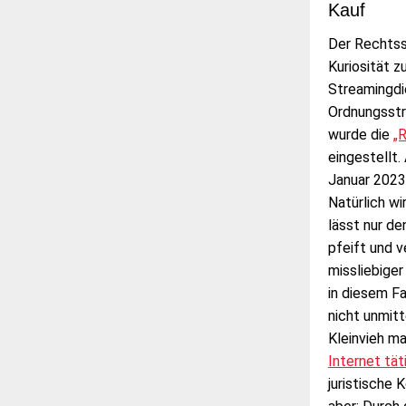
Kauf
Der Rechtss
Kuriosität z
Streamingdi
Ordnungsstra
wurde die
„R
eingestellt
Januar 2023 
Natürlich w
lässt nur de
pfeift und 
missliebiger
in diesem Fa
nicht unmitt
Kleinvieh ma
Internet tä
juristische