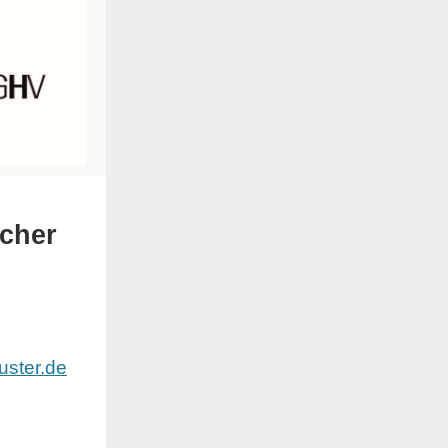
scher
huster.de