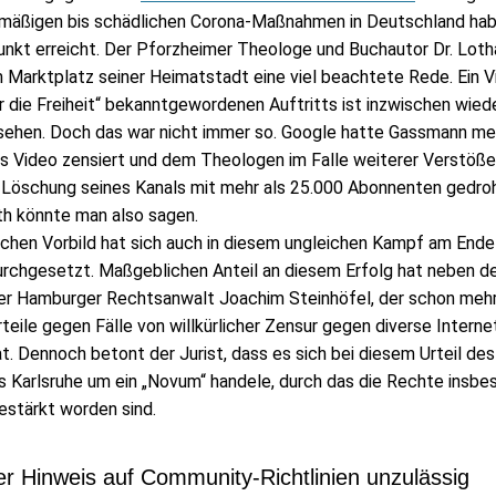
smäßigen bis schädlichen Corona-Maßnahmen in Deutschland ha
unkt erreicht. Der Pforzheimer Theologe und Buchautor Dr. Lot
m Marktplatz seiner Heimatstadt eine viel beachtete Rede. Ein V
r die Freiheit“ bekanntgewordenen Auftritts ist inzwischen wied
sehen. Doch das war nicht immer so. Google hatte Gassmann m
as Video zensiert und dem Theologen im Falle weiterer Verstöße
 Löschung seines Kanals mit mehr als 25.000 Abonnenten gedroh
th könnte man also sagen.
ischen Vorbild hat sich auch in diesem ungleichen Kampf am Ende
rchgesetzt. Maßgeblichen Anteil an diesem Erfolg hat neben d
er Hamburger Rechtsanwalt Joachim Steinhöfel, der schon mehr
teile gegen Fälle von willkürlicher Zensur gegen diverse Intern
at. Dennoch betont der Jurist, dass es sich bei diesem Urteil des
s Karlsruhe um ein „Novum“ handele, durch das die Rechte insbe
estärkt worden sind.
r Hinweis auf Community-Richtlinien unzulässig