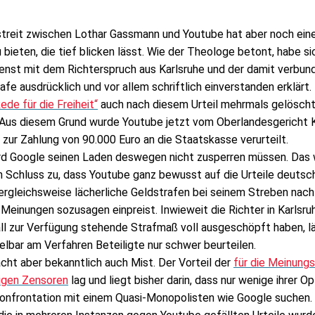
treit zwischen Lothar Gassmann und Youtube hat aber noch ein
u bieten, die tief blicken lässt. Wie der Theologe betont, habe si
enst mit dem Richterspruch aus Karlsruhe und der damit verbun
fe ausdrücklich und vor allem schriftlich einverstanden erklärt
ede für die Freiheit“
auch nach diesem Urteil mehrmals gelöscht
. Aus diesem Grund wurde Youtube jetzt vom Oberlandesgericht K
zur Zahlung von 90.000 Euro an die Staatskasse verurteilt.
ird Google seinen Laden deswegen nicht zusperren müssen. Das
n Schluss zu, dass Youtube ganz bewusst auf die Urteile deutsc
vergleichsweise lächerliche Geldstrafen bei seinem Streben nach
 Meinungen sozusagen einpreist. Inwieweit die Richter in Karlsru
ll zur Verfügung stehende Strafmaß voll ausgeschöpft haben, lä
elbar am Verfahren Beteiligte nur schwer beurteilen.
cht aber bekanntlich auch Mist. Der Vorteil der
für die Meinungs
tigen Zensoren
lag und liegt bisher darin, dass nur wenige ihrer Op
 Konfrontation mit einem Quasi-Monopolisten wie Google suchen.