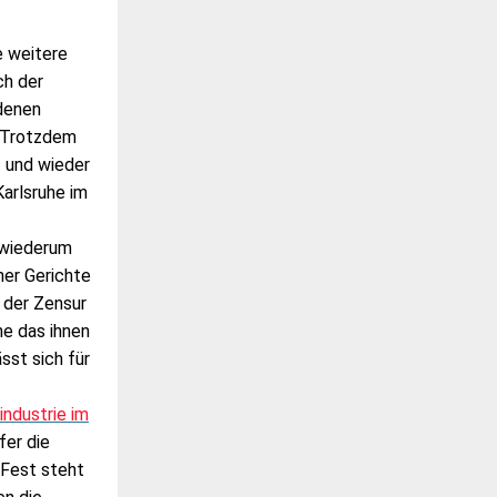
e weitere
ch der
denen
. Trotzdem
 und wieder
arlsruhe im
 wiederum
her Gerichte
 der Zensur
he das ihnen
sst sich für
industrie im
fer die
 Fest steht