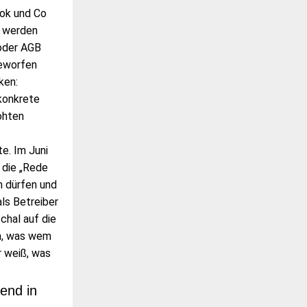
ook und Co
g werden
oder AGB
geworfen
ken:
konkrete
ohten
e. Im Juni
 die „Rede
n dürfen und
ls Betreiber
chal auf die
n, was wem
r weiß, was
end in