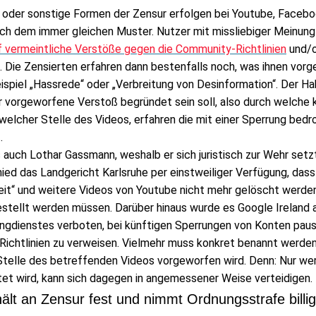
oder sonstige Formen der Zensur erfolgen bei Youtube, Faceb
ch dem immer gleichen Muster. Nutzer mit missliebiger Meinun
f vermeintliche Verstöße gegen die Community-Richtlinien
und/
. Die Zensierten erfahren dann bestenfalls noch, was ihnen vor
ispiel „Hassrede“ oder „Verbreitung von Desinformation“. Der Ha
 vorgeworfene Verstoß begründet sein soll, also durch welche 
welcher Stelle des Videos, erfahren die mit einer Sperrung bedr
.
 auch Lothar Gassmann, weshalb er sich juristisch zur Wehr setzt
ied das Landgericht Karlsruhe per einstweiliger Verfügung, dass
iheit“ und weitere Videos von Youtube nicht mehr gelöscht werde
estellt werden müssen. Darüber hinaus wurde es Google Ireland a
ngdienstes verboten, bei künftigen Sperrungen von Konten paus
ichtlinien zu verweisen. Vielmehr muss konkret benannt werde
Stelle des betreffenden Videos vorgeworfen wird. Denn: Nur we
tet wird, kann sich dagegen in angemessener Weise verteidigen.
ält an Zensur fest und nimmt Ordnungsstrafe billig