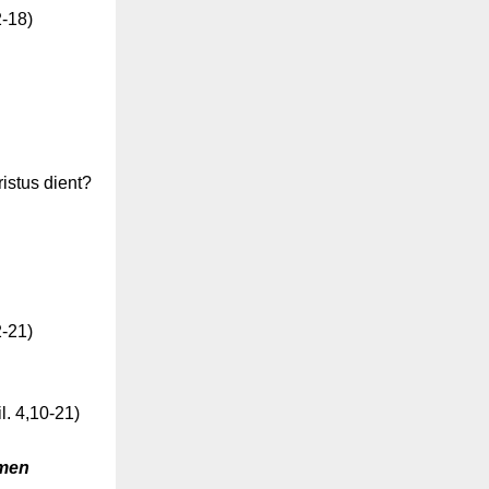
2-18)
istus dient?
2-21)
l. 4,10-21)
mmen