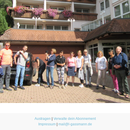
Austragen
|
Verwalte dein Abonnement
Impressum
|
mail@l-gassmann.de