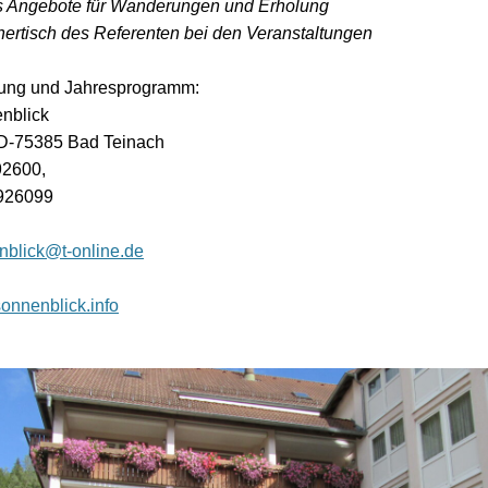
s Angebote für Wanderungen und Erholung
ertisch des Referenten bei den Veranstaltungen
dung und Jahresprogramm:
nblick
, D-75385 Bad Teinach
92600,
926099
blick@t-online.de
nnenblick.info