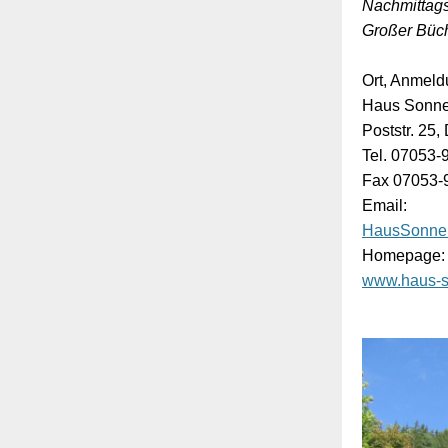
Nachmittag
Großer Büch
Ort, Anmel
Haus Sonne
Poststr. 25
Tel. 07053-
Fax 07053-
Email:
HausSonnen
Homepage:
www.haus-so