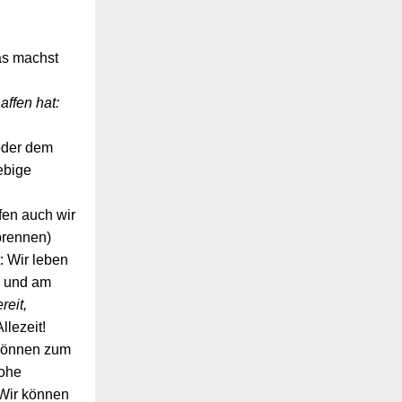
s machst
affen hat:
!
oder dem
ebige
fen auch wir
brennen)
: Wir leben
n und am
reit,
llezeit!
können zum
rohe
 Wir können