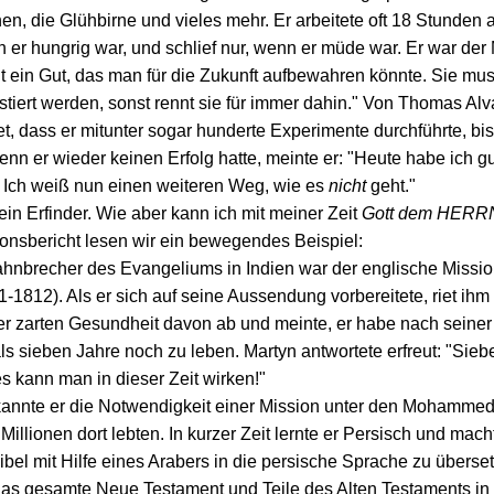
n, die Glühbirne und vieles mehr. Er arbeitete oft 18 Stunden 
n er hungrig war, und schlief nur, wenn er müde war. Er war der
cht ein Gut, das man für die Zukunft aufbewahren könnte. Sie mu
stiert werden, sonst rennt sie für immer dahin." Von Thomas Al
et, dass er mitunter sogar hunderte Experimente durchführte, bis 
enn er wieder keinen Erfolg hatte, meinte er: "Heute habe ich g
 Ich weiß nun einen weiteren Weg, wie es
nicht
geht."
in Erfinder. Wie aber kann ich mit meiner Zeit
Gott dem HERR
onsbericht lesen wir ein bewegendes Beispiel:
ahnbrecher des Evangeliums in Indien war der englische Missi
1-1812). Als er sich auf seine Aussendung vorbereitete, riet ihm 
r zarten Gesundheit davon ab und meinte, er habe nach seine
ls sieben Jahre noch zu leben. Martyn antwortete erfreut: "Sieb
s kann man in dieser Zeit wirken!"
rkannte er die Notwendigkeit einer Mission unter den Mohamme
Millionen dort lebten. In kurzer Zeit lernte er Persisch und mach
ibel mit Hilfe eines Arabers in die persische Sprache zu überse
das gesamte Neue Testament und Teile des Alten Testaments in