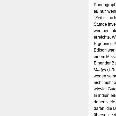
Phonographe
aß nur, wen
"Zeit ist ni
Stunde inve
wird bericht
erreichte. W
Ergebnisse!
Edison war e
einem Missi
Einer der B
Martyn
(178
wegen seine
nicht mehr a
wieviel Gute
In Indien e
denen viele 
daran, die B
übersetzte 