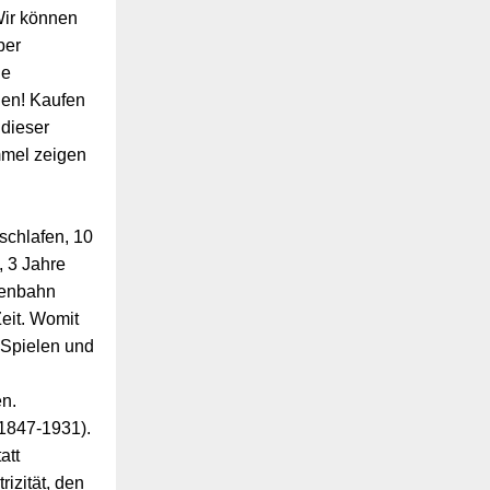
Wir können
ber
le
hen! Kaufen
 dieser
mmel zeigen
schlafen, 10
, 3 Jahre
senbahn
eit. Womit
n Spielen und
en.
1847-1931).
att
izität, den