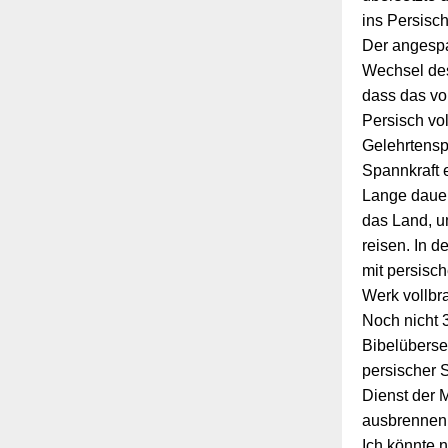
ins Persisc
Der angespa
Wechsel des
dass das vo
Persisch vo
Gelehrtensp
Spannkraft 
Lange dauer
das Land, u
reisen. In d
mit persisc
Werk vollbr
Noch nicht 3
Bibelüberse
persischer 
Dienst der M
ausbrennen f
Ich könnte 