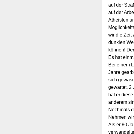
auf der Stra
auf der Arb
Atheisten u
Möglichkeit
wir die Zeit
dunklen Wel
können! Der
Es hat einm
Bei einem L
Jahre gearb
sich gewasc
gewartet, 2
hat er diese
anderem sin
Nochmals di
Nehmen wir 
Als er 80 Ja
verwandelte 