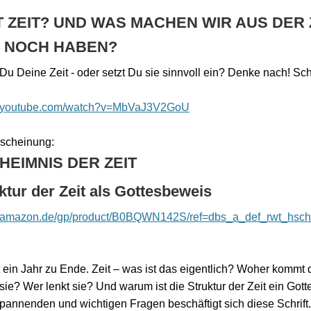
T ZEIT? UND WAS MACHEN WIR AUS DER Z
R NOCH HABEN?
Du Deine Zeit - oder setzt Du sie sinnvoll ein? Denke nach! Sc
w.youtube.com/watch?v=MbVaJ3V2GoU
scheinung:
HEIMNIS DER ZEIT
ktur der Zeit als Gottesbeweis
w.amazon.de/gp/product/B0BQWN142S/ref=dbs_a_def_rwt_hsch_
 ein Jahr zu Ende. Zeit – was ist das eigentlich? Woher kommt d
sie? Wer lenkt sie? Und warum ist die Struktur der Zeit ein Got
spannenden und wichtigen Fragen beschäftigt sich diese Schrift.