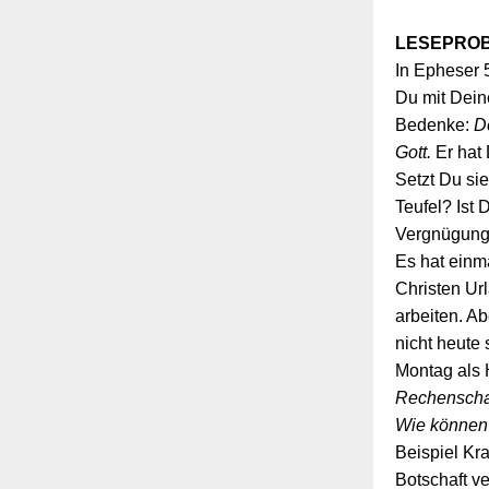
LESEPROB
In Epheser 
Du mit Dein
Bedenke:
D
Gott.
Er hat 
Setzt Du si
Teufel? Ist 
Vergnügun
Es hat einma
Christen Ur
arbeiten. Ab
nicht heute
Montag als 
Rechenschaf
Wie können 
Beispiel Kr
Botschaft v