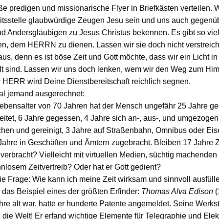
ße predigen und missionarische Flyer in Briefkästen verteilen. 
eitsstelle glaubwürdige Zeugen Jesu sein und uns auch gegenü
nd Andersgläubigen zu Jesus Christus bekennen. Es gibt so vie
en, dem HERRN zu dienen. Lassen wir sie doch nicht verstreic
 aus, denn es ist böse Zeit und Gott möchte, dass wir ein Licht in
t sind. Lassen wir uns doch lenken, wem wir den Weg zum Hi
 HERR wird Deine Dienstbereitschaft reichlich segnen.
al jemand ausgerechnet:
ebensalter von 70 Jahren hat der Mensch ungefähr 25 Jahre ge
eitet, 6 Jahre gegessen, 4 Jahre sich an-, aus-, und umgezogen
hen und gereinigt, 3 Jahre auf Straßenbahn, Omnibus oder Ei
 Jahre in Geschäften und Ämtern zugebracht. Bleiben 17 Jahre Z
 verbracht? Vielleicht mit virtuellen Medien, süchtig machende
nlosem Zeitvertreib? Oder hat er Gott gedient?
e Frage: Wie kann ich meine Zeit wirksam und sinnvoll ausfüll
das Beispiel eines der größten Erfinder:
Thomas Alva Edison
(
hre alt war, hatte er hunderte Patente angemeldet. Seine Werkst
die Welt! Er erfand wichtige Elemente für Telegraphie und Elektr