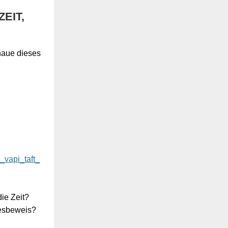
EIT,
haue dieses
vapi_taft_
ie Zeit?
tesbeweis?