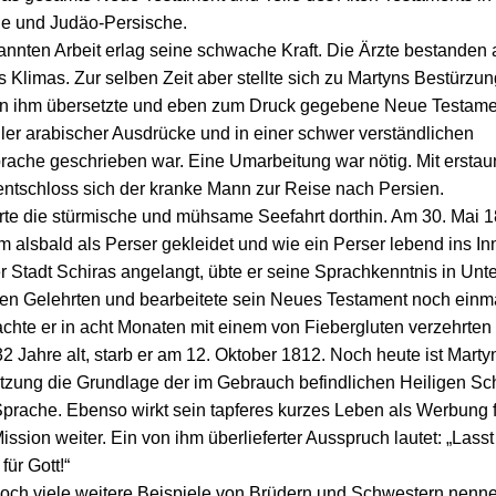
he und Judäo-Persische.
nnten Arbeit erlag seine schwache Kraft. Die Ärzte bestanden 
 Klimas. Zur selben Zeit aber stellte sich zu Martyns Bestürzun
n ihm übersetzte und eben zum Druck gegebene Neue Testame
ller arabischer Ausdrücke und in einer schwer verständlichen
rache geschrieben war. Eine Umarbeitung war nötig. Mit erstau
entschloss sich der kranke Mann zur Reise nach Persien.
te die stürmische und mühsame Seefahrt dorthin. Am 30. Mai 18
m alsbald als Perser gekleidet und wie ein Perser lebend ins In
er Stadt Schiras angelangt, übte er seine Sprachkenntnis in Un
hen Gelehrten und bearbeitete sein Neues Testament noch einm
achte er in acht Monaten mit einem von Fiebergluten verzehrten
2 Jahre alt, starb er am 12. Oktober 1812. Noch heute ist Marty
tzung die Grundlage der im Gebrauch befindlichen Heiligen Schr
Sprache. Ebenso wirkt sein tapferes kurzes Leben als Werbung 
ission weiter. Ein von ihm überlieferter Ausspruch lautet: „Lass
ür Gott!“
noch viele weitere Beispiele von Brüdern und Schwestern nennen