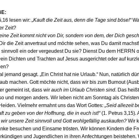
E:
5,16 lesen wir:
„Kauft die Zeit aus, denn die Tage sind böse!“
Wa
er Zeit?
eine Zeit kommt nicht von Dir, sondern von dem, der Dich gesch
Dir die Zeit anvertraut und möchte sehen, was Du damit machst
e sinnvoll ein oder vergeudest Du sie? Dienst Du dem HERRN 
Dein Dichten und Trachten auf Jesus ausgerichtet oder auf kurzl
gen?
l jemand gesagt. „Ein Christ hat nie Urlaub.“ Nun, natürlich dür
laub machen. Gott möchte nicht, dass wir bis zum Burnout (Aus
er gemeint ist, dass wir
auch im Urlaub Christen sind
. Das heißt
 so und morgen anders. Wir leben nicht am Sonntag als Christe
Heiden. Vielmehr ermahnt uns das Wort Gottes:
„Seid allezeit be
t zu geben von der Hoffnung, die in euch ist!“
(1. Petrus 3,15). A
wir unsere Zeit sinnvoll und Gott wohlgefällig auskaufen?
Wir 
anke besuchen und Einsame trösten. Wir können Kindern die F
erkündigen und Jugendlichen in ihren Anfechtungen beistehen.