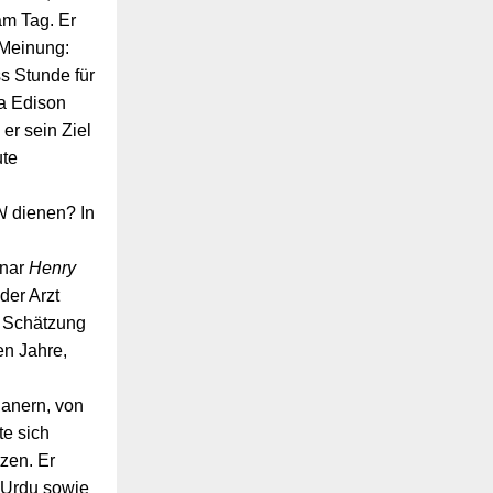
am Tag. Er
 Meinung:
ss Stunde für
va Edison
er sein Ziel
ute
N
dienen? In
onar
Henry
der Arzt
r Schätzung
en Jahre,
danern, von
te sich
tzen. Er
 Urdu sowie