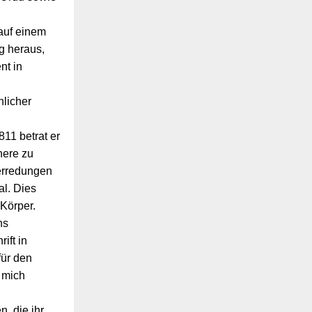
auf einem
g heraus,
nt in
nlicher
11 betrat er
nere zu
terredungen
al. Dies
 Körper.
ns
ift in
für den
t mich
, die ihr