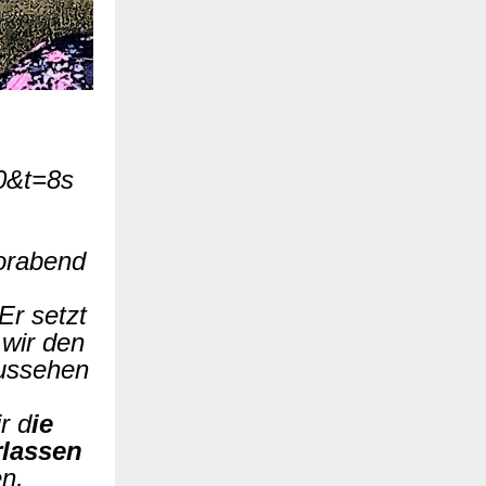
0&t=8s
orabend
Er setzt
 wir den
aussehen
r d
ie
rlassen
n,