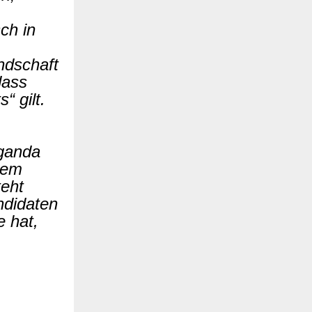
ch in
andschaft
dass
“ gilt.
aganda
hrem
eht
ndidaten
e hat,