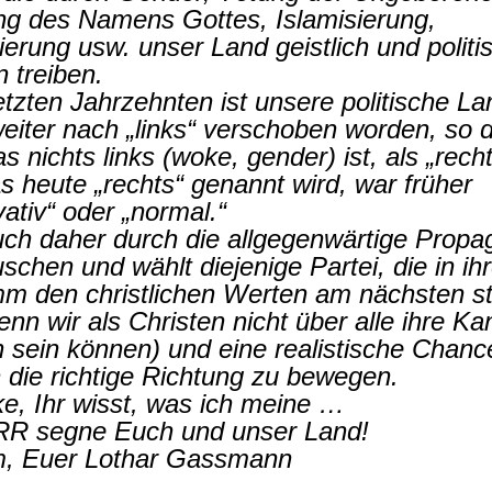
ng des Namens Gottes, Islamisierung,
ierung usw. unser Land geistlich und politis
 treiben.
etzten Jahrzehnten ist unsere politische L
eiter nach „links“ verschoben worden, so 
as nichts links (woke, gender) ist, als „rechts
 heute „rechts“ genannt wird, war früher
ativ“ oder „normal.“
uch daher durch die allgegenwärtige Prop
uschen und wählt diejenige Partei, die in i
m den christlichen Werten am nächsten st
nn wir als Christen nicht über alle ihre Ka
h sein können) und eine realistische Chanc
 die richtige Richtung zu bewegen.
ke, Ihr wisst, was ich meine …
R segne Euch und unser Land!
, Euer Lothar Gassmann