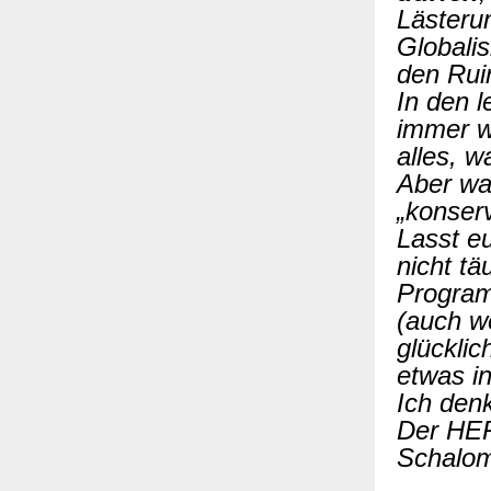
Lästeru
Globalis
den Ruin
In den l
immer w
alles, w
Aber was
„konserv
Lasst e
nicht tä
Program
(auch we
glücklic
etwas in
Ich den
Der HER
Schalom