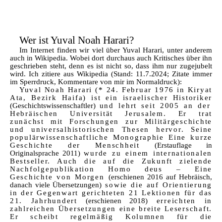
Wer ist Yuval Noah Harari?
Im Internet finden wir viel über Yuval Harari, unter anderem
auch in Wikipedia. Wobei dort durchaus auch Kritisches über ihn
geschrieben steht, denn es ist nicht so, dass ihm nur zugejubelt
wird. Ich zitiere aus Wikipedia (Stand: 11.7.2024; Zitate immer
im Sperrdruck, Kommentare von mir im Normaldruck):
Yuval Noah Harari (* 24. Februar 1976 in Kiryat
Ata, Bezirk Haifa) ist ein israelischer Historiker
(Geschichtswissenschaftler)
und lehrt seit 2005 an der
Hebräischen Universität Jerusalem. Er trat
zunächst mit Forschungen zur Militärgeschichte
und universalhistorischen Thesen hervor. Seine
populärwissenschaftliche Monographie Eine kurze
Geschichte der Menschheit
(Erstauflage in
Originalsprache 2011)
wurde zu einem internationalen
Bestseller. Auch die auf die Zukunft zielende
Nachfolgepublikation Homo deus – Eine
Geschichte von Morgen
(erschienen 2016 auf Hebräisch,
danach viele Übersetzungen)
sowie die auf Orientierung
in der Gegenwart gerichteten 21 Lektionen für das
21. Jahrhundert
(erschienen 2018)
erreichten in
zahlreichen Übersetzungen eine breite Leserschaft.
Er scheibt regelmäßig Kolumnen für die