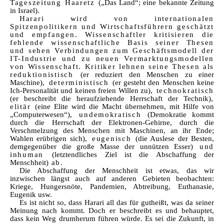
Tageszeitung Haaretz
(„Das Land“; eine bekannte Zeitung
in Israel)
.
Harari wird von internationalen
Spitzenpolitikern und Wirtschaftsführern geschätzt
und empfangen. Wissenschaftler kritisieren die
fehlende wissenschaftliche Basis seiner Thesen
und sehen Verbindungen zum Geschäftsmodell der
IT-Industrie und zu neuen Vermarktungsmodellen
von Wissenschaft. Kritiker lehnen seine Thesen als
reduktionistisch
(er reduziert den Menschen zu einer
Maschine)
, deterministisch
(er gesteht den Menschen keine
Ich-Personalität und keinen freien Willen zu)
, technokratisch
(er beschreibt die heraufziehende Herrschaft der Technik)
,
elitär
(eine Elite wird die Macht übernehmen, mit Hilfe von
„Computerwesen“)
, undemokratisch
(Demokratie kommt
durch die Herrschaft der Elektronen-Gehirne, durch die
Verschmelzung des Menschen mit Maschinen, an ihr Ende;
Wahlen erübrigen sich)
, eugenisch
(die Auslese der Besten,
demgegenüber die große Masse der unnützen Esser)
und
inhuman
(letztendliches Ziel ist die Abschaffung der
Menschheit)
ab.
Die Abschaffung der Menschheit ist etwas, das wir
inzwischen längst auch auf anderen Gebieten beobachten:
Kriege, Hungersnöte, Pandemien, Abtreibung, Euthanasie,
Eugenik usw.
Es ist nicht so, dass Harari all das für gutheißt, was da seiner
Meinung nach kommt. Doch er beschreibt es und behauptet,
dass kein Weg drumherum führen würde. Es sei die Zukunft, in