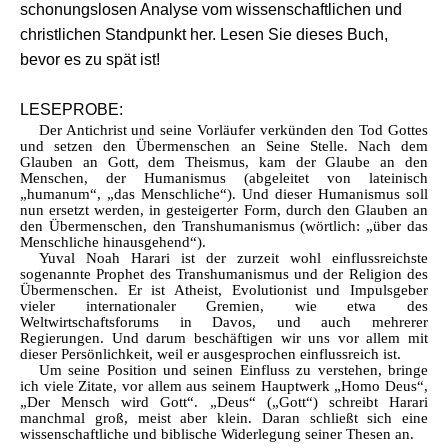
schonungslosen Analyse vom wissenschaftlichen und
christlichen Standpunkt her. Lesen Sie dieses Buch,
bevor es zu spät ist!
LESEPROBE:
Der Antichrist und seine Vorläufer verkünden den Tod Gottes
und setzen den Übermenschen an Seine Stelle. Nach dem
Glauben an Gott, dem Theismus, kam der Glaube an den
Menschen, der Humanismus (abgeleitet von lateinisch
„humanum“, „das Menschliche“). Und dieser Humanismus soll
nun ersetzt werden, in gesteigerter Form, durch den Glauben an
den Übermenschen, den Transhumanismus (wörtlich: „über das
Menschliche hinausgehend“).
Yuval Noah Harari ist der zurzeit wohl einflussreichste
sogenannte Prophet des Transhumanismus und der Religion des
Übermenschen. Er ist Atheist, Evolutionist und Impulsgeber
vieler internationaler Gremien, wie etwa des
Weltwirtschaftsforums in Davos, und auch mehrerer
Regierungen. Und darum beschäftigen wir uns vor allem mit
dieser Persönlichkeit, weil er ausgesprochen einflussreich ist.
Um seine Position und seinen Einfluss zu verstehen, bringe
ich viele Zitate, vor allem aus seinem Hauptwerk „Homo Deus“,
„Der Mensch wird Gott“. „Deus“ („Gott“) schreibt Harari
manchmal groß, meist aber klein. Daran schließt sich eine
wissenschaftliche und biblische Widerlegung seiner Thesen an.