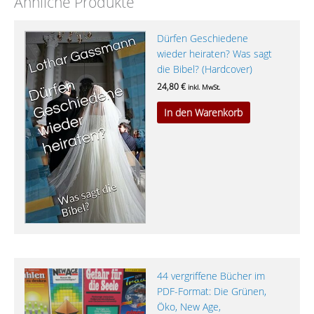
Ähnliche Produkte
Dürfen Geschiedene
wieder heiraten? Was sagt
die Bibel? (Hardcover)
24,80
€
inkl. MwSt.
In den Warenkorb
Dieses
44 vergriffene Bücher im
Produkt
PDF-Format: Die Grünen,
weist
Öko, New Age,