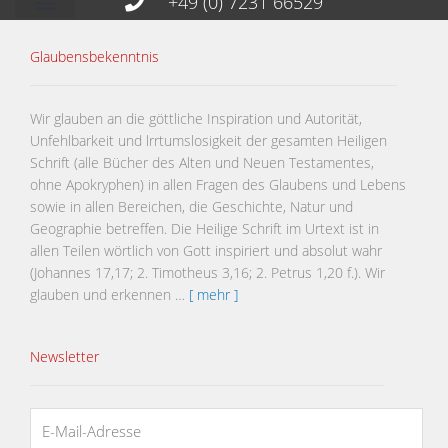
+49 (0) 7231 66529
Glaubensbekenntnis
Wir glauben an die göttliche Inspiration und Autorität,
Unfehlbarkeit und lrrtumslosigkeit der gesamten Heiligen
Schrift (alle Bücher des Alten und Neuen Testamentes,
ohne Apokryphen) in allen Fragen des Glaubens und Lebens
sowie in allen Bereichen, die Geschichte, Natur und
Geographie betreffen. Die Heilige Schrift im Urtext ist in
allen Teilen wörtlich von Gott inspiriert und absolut wahr
(Johannes 17,17; 2. Timotheus 3,16; 2. Petrus 1,20 f.). Wir
glauben und erkennen …
[ mehr ]
Newsletter