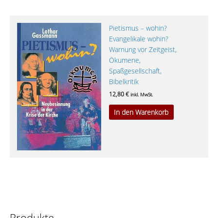
Pietismus – wohin?
Evangelikale wohin?
Warnung vor Zeitgeist,
Ökumene,
Spaßgesellschaft,
Bibelkritik
12,80
€
inkl. MwSt.
In den Warenkorb
Produkte