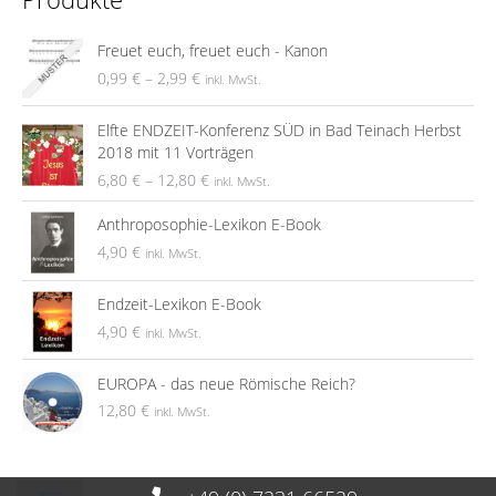
Freuet euch, freuet euch - Kanon
0,99
€
–
2,99
€
inkl. MwSt.
Elfte ENDZEIT-Konferenz SÜD in Bad Teinach Herbst
2018 mit 11 Vorträgen
6,80
€
–
12,80
€
inkl. MwSt.
Anthroposophie-Lexikon E-Book
4,90
€
inkl. MwSt.
Endzeit-Lexikon E-Book
4,90
€
inkl. MwSt.
EUROPA - das neue Römische Reich?
12,80
€
inkl. MwSt.