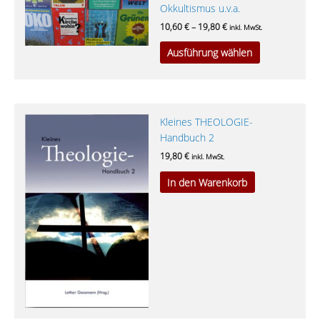
mehrere
Okkultismus u.v.a.
Varianten
10,60
€
–
19,80
€
inkl. MwSt.
auf.
Ausführung wählen
Die
Optionen
können
auf
der
Kleines THEOLOGIE-
Produktseite
Handbuch 2
gewählt
19,80
€
inkl. MwSt.
werden
In den Warenkorb