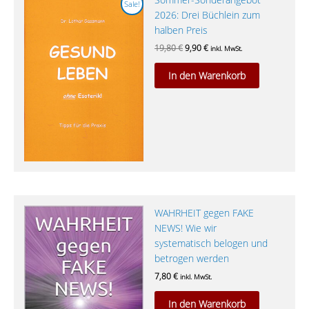
Produktse
Sale!
Preis
Preis
2026: Drei Büchlein zum
gewählt
war:
ist:
halben Preis
19,80 €
9,90 €.
werden
19,80
€
9,90
€
inkl. MwSt.
In den Warenkorb
WAHRHEIT gegen FAKE
NEWS! Wie wir
systematisch belogen und
betrogen werden
7,80
€
inkl. MwSt.
In den Warenkorb