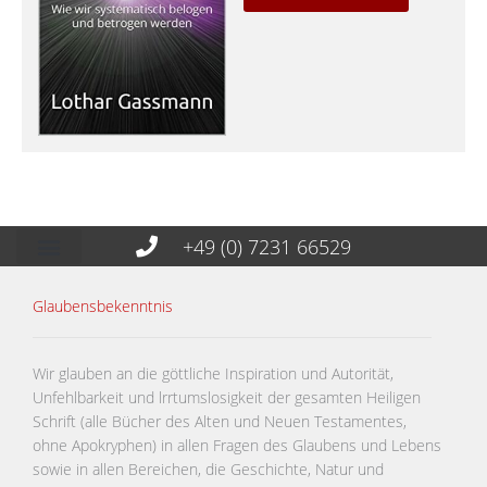
+49 (0) 7231 66529
Glaubensbekenntnis
Wir glauben an die göttliche Inspiration und Autorität,
Unfehlbarkeit und lrrtumslosigkeit der gesamten Heiligen
Schrift (alle Bücher des Alten und Neuen Testamentes,
ohne Apokryphen) in allen Fragen des Glaubens und Lebens
sowie in allen Bereichen, die Geschichte, Natur und