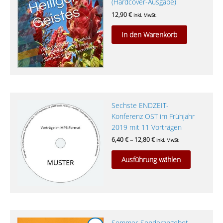
(Hardcover-Ausgabe)
12,90
€
inkl. MwSt.
In den Warenkorb
Dieses
Sechste ENDZEIT-
Produkt
Konferenz OST im Frühjahr
weist
2019 mit 11 Vorträgen
mehrere
6,40
€
–
12,80
€
inkl. MwSt.
Varianten
auf.
Ausführung wählen
Die
Optionen
können
auf
der
Ursprünglicher
Aktueller
Sommer-Sonderangebot