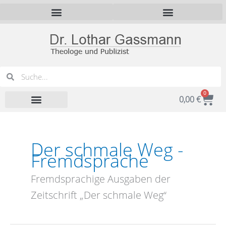
Zum
Inhalt
springen
Suche
Suche
0
War
0,00
€
Der schmale Weg -
Fremdsprache
Fremdsprachige Ausgaben der
Zeitschrift „Der schmale Weg“