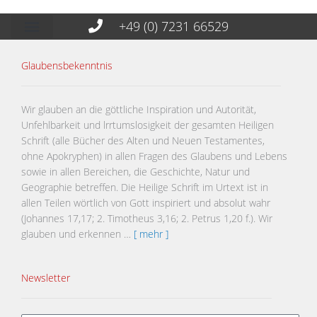
+49 (0) 7231 66529
Glaubensbekenntnis
Wir glauben an die göttliche Inspiration und Autorität,
Unfehlbarkeit und lrrtumslosigkeit der gesamten Heiligen
Schrift (alle Bücher des Alten und Neuen Testamentes,
ohne Apokryphen) in allen Fragen des Glaubens und Lebens
sowie in allen Bereichen, die Geschichte, Natur und
Geographie betreffen. Die Heilige Schrift im Urtext ist in
allen Teilen wörtlich von Gott inspiriert und absolut wahr
(Johannes 17,17; 2. Timotheus 3,16; 2. Petrus 1,20 f.). Wir
glauben und erkennen …
[ mehr ]
Newsletter