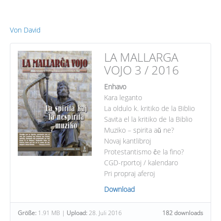
LA
Von
David
MALLARGA
VOJO
LA MALLARGA
3
VOJO 3 / 2016
/
2016
Enhavo
Kara leganto
La oldulo k. kritiko de la Biblio
Savita el la kritiko de la Biblio
Muziko – spirita aŭ ne?
Novaj kantlibroj
Protestantismo ĉe la fino?
CGD-rportoj / kalendaro
Pri propraj aferoj
Download
Größe:
1.91 MB |
Upload:
28. Juli 2016
182 downloads