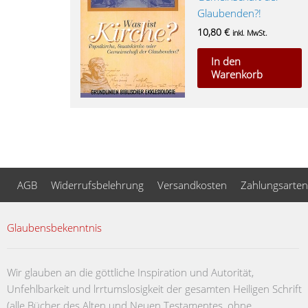
Glaubenden?!
10,80
€
inkl. MwSt.
In den
Warenkorb
AGB
Widerrufsbelehrung
Versandkosten
Zahlungsarten
Glaubensbekenntnis
Wir glauben an die göttliche Inspiration und Autorität,
Unfehlbarkeit und lrrtumslosigkeit der gesamten Heiligen Schrift
(alle Bücher des Alten und Neuen Testamentes, ohne