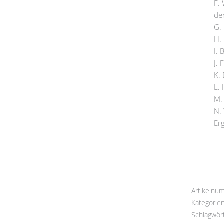
F.
der
G.
H. 
I. 
J.
K.
L.
M.
N.
Er
Artikelnu
Kategorie
Schlagwör