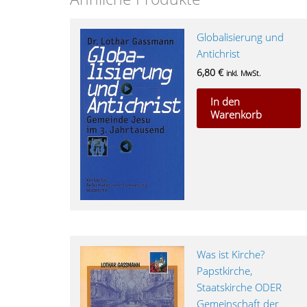
Globalisierung und
Antichrist
6,80
€
inkl. MwSt.
In den
Warenkorb
Was ist Kirche?
Papstkirche,
Staatskirche ODER
Gemeinschaft der