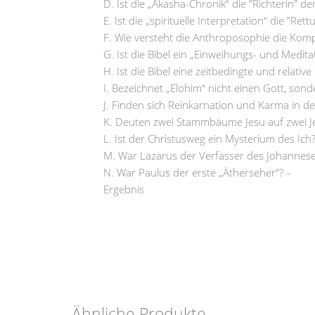
D. Ist die „Akasha-Chronik“ die ”Richterin” der
E. Ist die „spirituelle Interpretation“ die ”Rett
F. Wie versteht die Anthroposophie die Kompo
G. Ist die Bibel ein „Einweihungs- und Medit
H. Ist die Bibel eine zeitbedingte und relativ
I. Bezeichnet „Elohim“ nicht einen Gott, sond
J. Finden sich Reinkarnation und Karma in der
K. Deuten zwei Stammbäume Jesu auf zwei J
L. Ist der Christusweg ein Mysterium des Ich?
M. War Lazarus der Verfasser des Johannes
N. War Paulus der erste „Ätherseher“? –
Ergebnis
Ähnliche Produkte