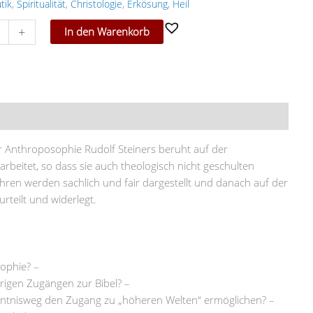
tik
,
Spiritualität
,
Christologie
,
Erkösung
,
Heil
+
In den Warenkorb
onen (0)
Anthroposophie Rudolf Steiners beruht auf der
rbeitet, so dass sie auch theologisch nicht geschulten
hren werden sachlich und fair dargestellt und danach auf der
teilt und widerlegt.
ophie? –
erigen Zugängen zur Bibel? –
ntnisweg den Zugang zu „höheren Welten“ ermöglichen? –