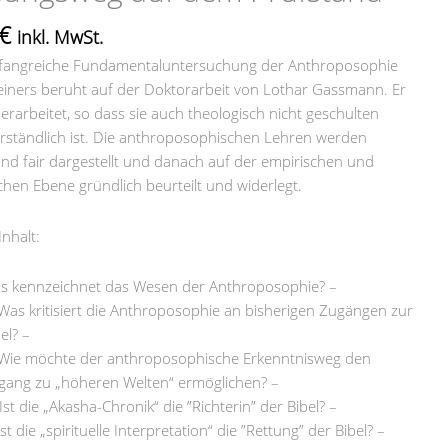
€
d
inkl. MwSt.
fangreiche Fundamentaluntersuchung der Anthroposophie
einers beruht auf der Doktorarbeit von Lothar Gassmann. Er
berarbeitet, so dass sie auch theologisch nicht geschulten
rständlich ist. Die anthroposophischen Lehren werden
und fair dargestellt und danach auf der empirischen und
chen Ebene gründlich beurteilt und widerlegt.
nhalt:
s kennzeichnet das Wesen der Anthroposophie? –
 Was kritisiert die Anthroposophie an bisherigen Zugängen zur
el? –
 Wie möchte der anthroposophische Erkenntnisweg den
gang zu „höheren Welten“ ermöglichen? –
Ist die „Akasha-Chronik“ die ”Richterin” der Bibel? –
Ist die „spirituelle Interpretation“ die ”Rettung” der Bibel? –