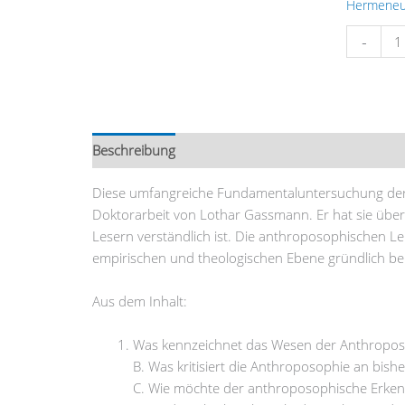
Hermeneu
-
Beschreibung
Zusätzliche Information
Rezensi
Diese umfangreiche Fundamentaluntersuchung der 
Doktorarbeit von Lothar Gassmann. Er hat sie übera
Lesern verständlich ist. Die anthroposophischen Le
empirischen und theologischen Ebene gründlich beur
Aus dem Inhalt:
Was kennzeichnet das Wesen der Anthropos
B. Was kritisiert die Anthroposophie an bish
C. Wie möchte der anthroposophische Erken