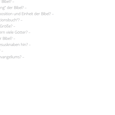
 Bibel? –
ung” der Bibel? –
sition und Einheit der Bibel? –
ationsbuch“? –
e Größe? –
ern viele Götter? –
 Bibel? –
esusknaben hin? –
 –
evangeliums? –