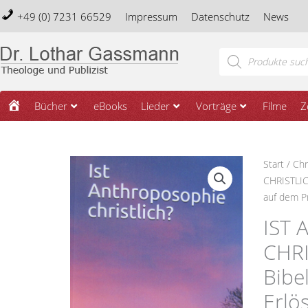
Zum
+49 (0) 7231 66529
Impressum
Datenschutz
News
Inhalt
springen
Products
search
Startseite
Bücher
eBooks
Lieder
Vorträge
Filme
Z
IST
Start
/
Chr
ANTHROP
CHRISTLICH
CHRISTLI
auf dem P
Spiritualit
IST
Bibelvers
CHRI
Gottesbil
und
Bibe
Erlösung
Erlö
auf