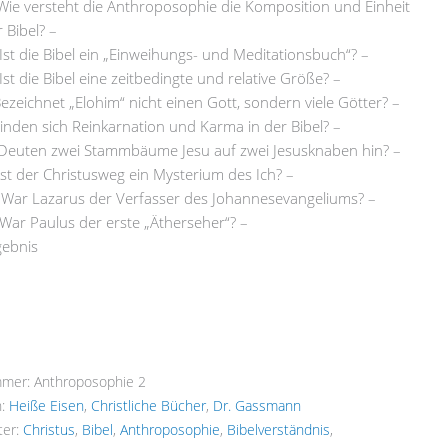
 Wie versteht die Anthroposophie die Komposition und Einheit
 Bibel? –
 Ist die Bibel ein „Einweihungs- und Meditationsbuch“? –
Ist die Bibel eine zeitbedingte und relative Größe? –
Bezeichnet „Elohim“ nicht einen Gott, sondern viele Götter? –
 Finden sich Reinkarnation und Karma in der Bibel? –
 Deuten zwei Stammbäume Jesu auf zwei Jesusknaben hin? –
 Ist der Christusweg ein Mysterium des Ich? –
 War Lazarus der Verfasser des Johannesevangeliums? –
 War Paulus der erste „Ätherseher“? –
gebnis
mmer:
Anthroposophie 2
n:
Heiße Eisen
,
Christliche Bücher
,
Dr. Gassmann
ter:
Christus
,
Bibel
,
Anthroposophie
,
Bibelverständnis
,