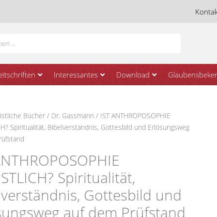
Kontak
eitschriften
Interessantes
Download
Glaubensbeken
istliche Bücher
/
Dr. Gassmann
/ IST ANTHROPOSOPHIE
OSOPHIE
? Spiritualität, Bibelverständnis, Gottesbild und Erlösungsweg
CH?
rüfstand
ät,
 ANTHROPOSOPHIE
tändnis,
STLICH? Spiritualität,
d
lverständnis, Gottesbild und
sweg
sungsweg auf dem Prüfstand