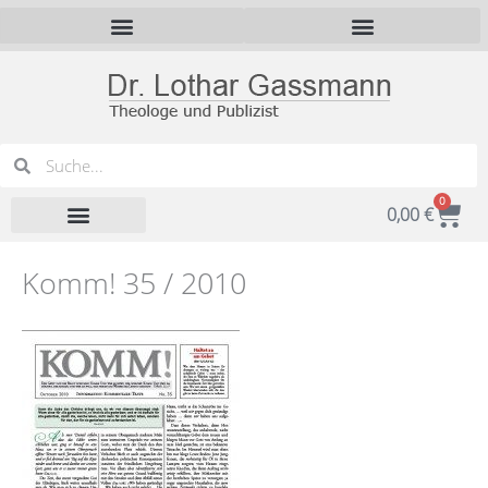
Zum
Inhalt
springen
Suche
Suche
0
War
0,00
€
Komm! 35 / 2010