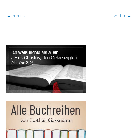
←
zurück
weiter
→