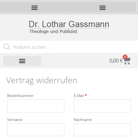
Zum
Inhalt
springen
Products
search
0
War
0,00
€
Vertrag widerrufen
Bestellnummer
E-Mail
*
Vorname
Nachname