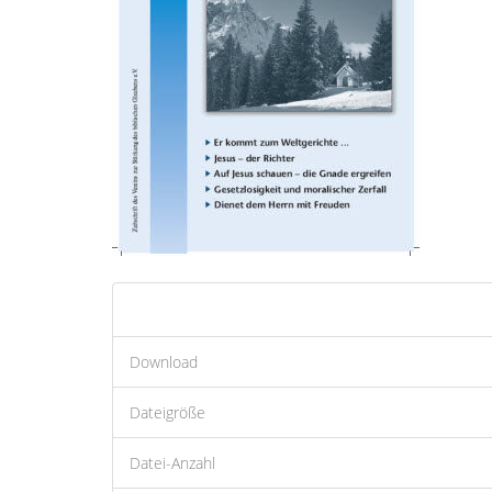
Download
Dateigröße
Datei-Anzahl