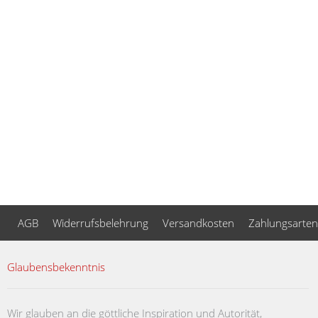
AGB
Widerrufsbelehrung
Versandkosten
Zahlungsarten
Glaubensbekenntnis
Wir glauben an die göttliche Inspiration und Autorität,