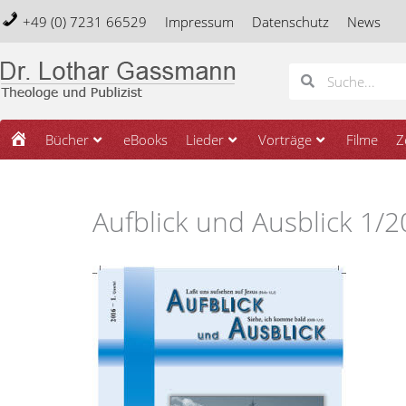
Zum
+49 (0) 7231 66529
Impressum
Datenschutz
News
Inhalt
springen
Suche
Suche
Startseite
Bücher
eBooks
Lieder
Vorträge
Filme
Z
Aufblick und Ausblick 1/