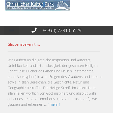
+49 (0) 7231 66529
Glaubensbekenntnis
Wir glauben an die göttliche Inspiration und Autorität,
Unfehlbarkeit und lrrtumslosigkeit der gesamten Heiligen
Schrift (alle Bücher des Alten und Neuen Testamentes,
ohne Apokryphen) in allen Fragen des Glaubens und Lebens
sowie in allen Bereichen, die Geschichte, Natur und
Geographie betreffen. Die Heilige Schrift im Urtext ist in
allen Teilen wörtlich von Gott inspiriert und absolut wahr
(Johannes 17,17; 2. Timotheus 3,16; 2. Petrus 1,20 f.). Wir
glauben und erkennen …
[ mehr ]