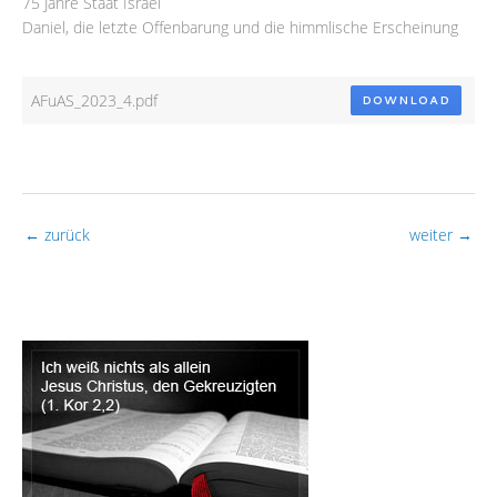
75 Jahre Staat Israel
Daniel, die letzte Offenbarung und die himmlische Erscheinung
AFuAS_2023_4.pdf
DOWNLOAD
←
zurück
weiter
→