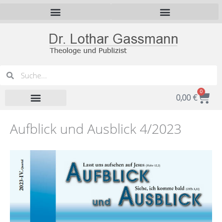
Zum
Inhalt
springen
Suche
Suche
0
War
0,00
€
Aufblick und Ausblick 4/2023