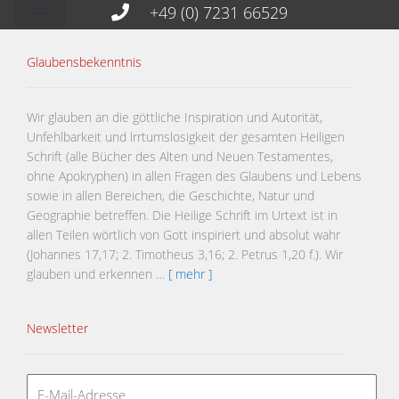
+49 (0) 7231 66529
Glaubensbekenntnis
Wir glauben an die göttliche Inspiration und Autorität,
Unfehlbarkeit und lrrtumslosigkeit der gesamten Heiligen
Schrift (alle Bücher des Alten und Neuen Testamentes,
ohne Apokryphen) in allen Fragen des Glaubens und Lebens
sowie in allen Bereichen, die Geschichte, Natur und
Geographie betreffen. Die Heilige Schrift im Urtext ist in
allen Teilen wörtlich von Gott inspiriert und absolut wahr
(Johannes 17,17; 2. Timotheus 3,16; 2. Petrus 1,20 f.). Wir
glauben und erkennen …
[ mehr ]
Newsletter