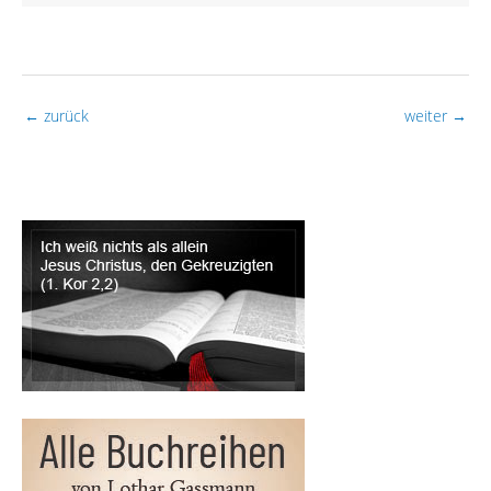
←
zurück
weiter
→