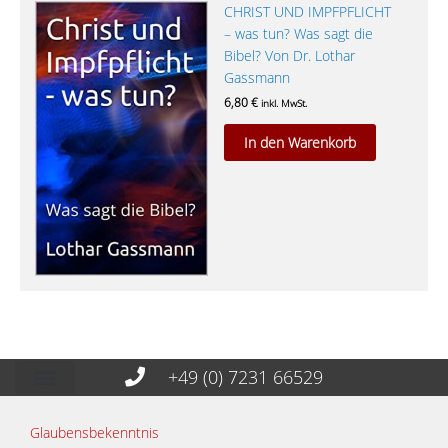
CHRIST UND IMPFPFLICHT
– was tun? Was sagt die
Bibel? Von Dr. Lothar
Gassmann
6,80
€
inkl. MwSt.
In den Warenkorb
+49 (0) 7231 66529
Glaubensbekenntnis