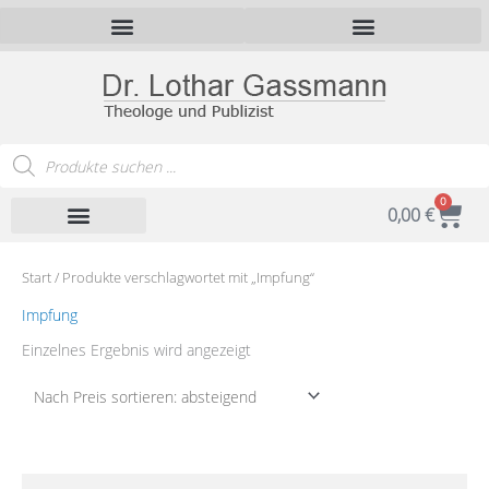
Zum
Inhalt
springen
Products
search
0
War
0,00
€
Start
/ Produkte verschlagwortet mit „Impfung“
Impfung
Einzelnes Ergebnis wird angezeigt