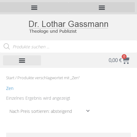
Zum
Inhalt
springen
Products
search
0
War
0,00
€
Start
/ Produkte verschlagwortet mit „Zen“
Zen
Einzelnes Ergebnis wird angezeigt