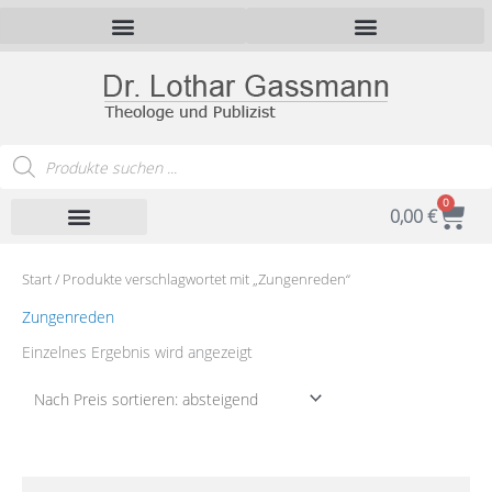
Zum
Inhalt
springen
Products
search
0
War
0,00
€
Start
/ Produkte verschlagwortet mit „Zungenreden“
Zungenreden
Einzelnes Ergebnis wird angezeigt