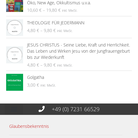
Öko, New Age, Okkultismus u.v.a.
10,60
€
–
19,80
€
inkl. MwSt.
THEOLOGIE FÜR JEDERMANN
4,80
€
–
9,80
€
inkl. MwSt.
JESUS CHRISTUS - Seine Liebe, Kraft und Herrlichkeit.
Das Leben und Wirken Jesu von der Jungfrauengeburt
bis zur Wiederkunft
4,80
€
–
9,80
€
inkl. MwSt.
Golgatha
3,00
€
inkl. MwSt.
+49 (0) 7231 66529
Glaubensbekenntnis