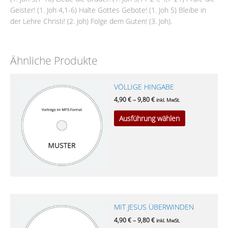
Geister! (1. Joh 4,1-6) Halte Gottes Gebote! (1. Joh 5) Bleibe in
der Lehre Christi! (2. Joh) Folge dem Guten! (3. Joh).
Ähnliche Produkte
Dieses
VÖLLIGE HINGABE
Produkt
4,90
€
–
9,80
€
inkl. MwSt.
weist
Ausführung wählen
mehrere
Varianten
auf.
Die
Optionen
können
auf
der
Dieses
MIT JESUS ÜBERWINDEN
Produktseite
Produkt
gewählt
4,90
€
–
9,80
€
inkl. MwSt.