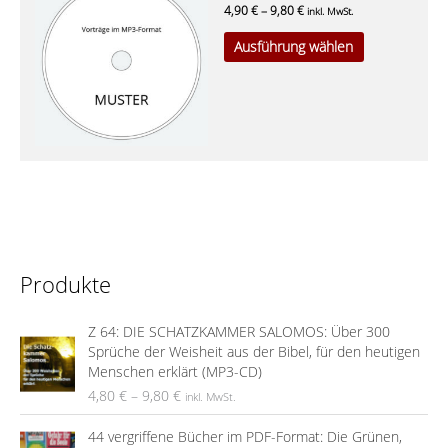
Produkt
gewählt
4,90
€
–
9,80
€
inkl. MwSt.
weist
werden
Ausführung wählen
mehrere
Varianten
auf.
Die
Optionen
können
auf
der
Produktseite
gewählt
werden
Produkte
Z 64: DIE SCHATZKAMMER SALOMOS: Über 300
Sprüche der Weisheit aus der Bibel, für den heutigen
Menschen erklärt (MP3-CD)
4,80
€
–
9,80
€
inkl. MwSt.
44 vergriffene Bücher im PDF-Format: Die Grünen,