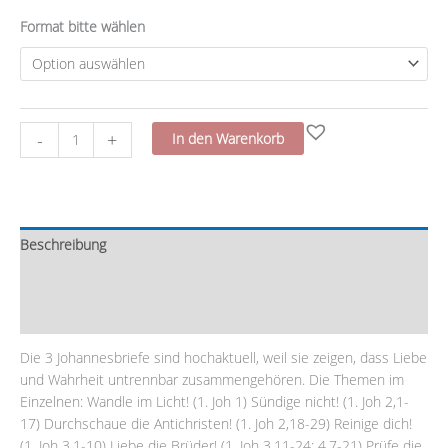
Format bitte wählen
-
+
In den Warenkorb
Beschreibung
Zusätzliche Information
Rezensionen (0)
Die 3 Johannesbriefe sind hochaktuell, weil sie zeigen, dass Liebe
und Wahrheit untrennbar zusammengehören. Die Themen im
Einzelnen: Wandle im Licht! (1. Joh 1) Sündige nicht! (1. Joh 2,1-
17) Durchschaue die Antichristen! (1. Joh 2,18-29) Reinige dich!
(1. Joh 3,1-10) Liebe die Brüder! (1. Joh 3,11-24; 4,7-21) Prüfe die