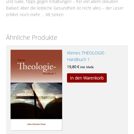
und Galle, Tipps gegen Erkältungen – frei von allem okkulten
Ballast! Aber die leibliche Gesundheit ist nicht alles – der Leser
erfährt noch mehr … 48 Seiten
Ähnliche Produkte
Kleines THEOLOGIE-
Handbuch 1
19,80
€
inkl. MwSt.
In den Warenkorb