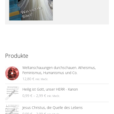
Produkte
Weltanschauungen durchschauen. Atheismus,
Feminismus, Humanismus und Co.
12,80
€
inkl. MwSt.
Heilig ist Gott, unser HERR - Kanon
0,99
€
–
2,99
€
inkl. MwSt.
Jesus Christus, die Quelle des Lebens
0,99
€
–
2,99
€