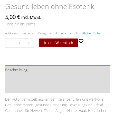
Gesund leben ohne Esoterik
5,00
€
inkl. MwSt.
Tipps für die Praxis
Artikelnummer:
A29
Kategorien:
Dr. Gassmann
,
Christliche Bücher
-
+
In den Warenkorb
Beschreibung
Zusätzliche Information
Rezensionen (0)
Der Autor vermittelt aus jahrzehntelanger Erfahrung wertvolle
Gesundheitstipps: gesunde Ernährung, Bewegung und Schlaf,
Gesundheit für Nerven, Zähne, Augen, Haare, Haut, Herz, Leber