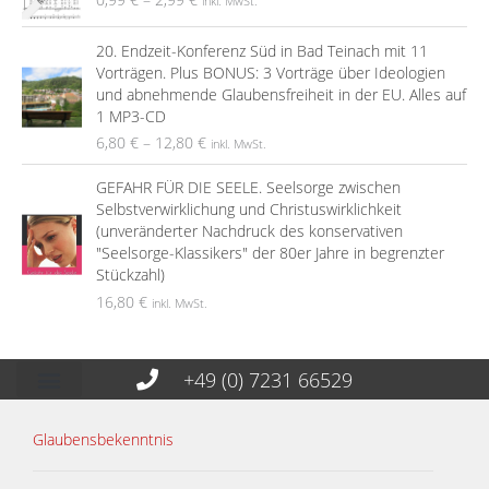
inkl. MwSt.
20. Endzeit-Konferenz Süd in Bad Teinach mit 11
Vorträgen. Plus BONUS: 3 Vorträge über Ideologien
und abnehmende Glaubensfreiheit in der EU. Alles auf
1 MP3-CD
6,80
€
–
12,80
€
inkl. MwSt.
GEFAHR FÜR DIE SEELE. Seelsorge zwischen
Selbstverwirklichung und Christuswirklichkeit
(unveränderter Nachdruck des konservativen
"Seelsorge-Klassikers" der 80er Jahre in begrenzter
Stückzahl)
16,80
€
inkl. MwSt.
+49 (0) 7231 66529
Glaubensbekenntnis