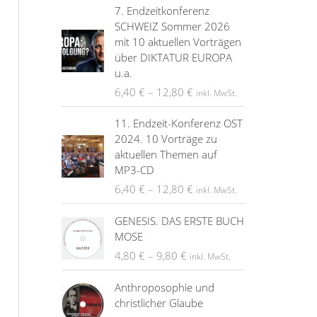
7. Endzeitkonferenz
SCHWEIZ Sommer 2026
mit 10 aktuellen Vorträgen
über DIKTATUR EUROPA
u.a.
6,40
€
–
12,80
€
inkl. MwSt.
11. Endzeit-Konferenz OST
2024. 10 Vorträge zu
aktuellen Themen auf
MP3-CD
6,40
€
–
12,80
€
inkl. MwSt.
GENESIS. DAS ERSTE BUCH
MOSE
4,80
€
–
9,80
€
inkl. MwSt.
Anthroposophie und
christlicher Glaube