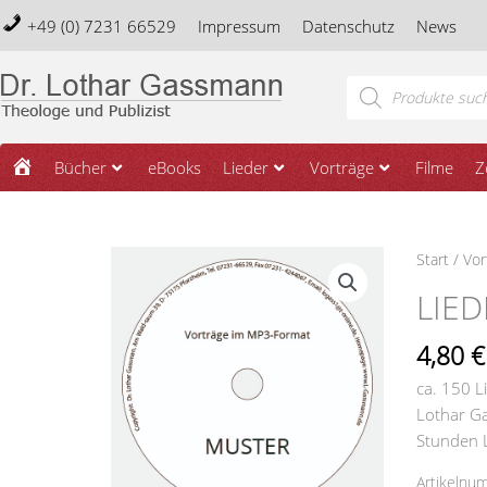
Zum
+49 (0) 7231 66529
Impressum
Datenschutz
News
Inhalt
springen
Products
search
Startseite
Bücher
eBooks
Lieder
Vorträge
Filme
Z
LIEDER
Start
/
Vor
UND
LIED
GEDICHTE
TEIL
4,80
€
2
ca. 150 L
Menge
Lothar Ga
Stunden L
Artikelnu