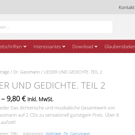
Kontakt
eitschriften
Interessantes
Download
Glaubensbeken
träge
/
Dr. Gassmann
/ LIEDER UND GEDICHTE. TEIL 2
ER UND GEDICHTE. TEIL 2
.
–
9,80
€
inkl. MwSt.
ieder Das dichterische und musikalische Gesamtwerk von
ssmann auf 2 CDs zu sensationell günstigem Preis. Über 8
aufzeit!
mmer:
Z8b
Kategorien:
Vorträge
,
Dr. Gassmann