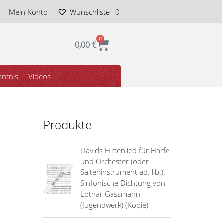
Mein Konto
Wunschliste –
0
0
Warenkorb
0,00
€
ntnis
Videos
Produkte
Davids Hirtenlied für Harfe
und Orchester (oder
Saiteninstrument ad. lib.).
Sinfonische Dichtung von
Lothar Gassmann
(Jugendwerk) (Kopie)