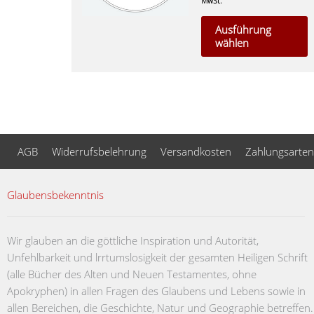
a
MwSt.
D
Ausführung
O
wählen
k
a
d
P
g
w
AGB
Widerrufsbelehrung
Versandkosten
Zahlungsarten
Glaubensbekenntnis
Wir glauben an die göttliche Inspiration und Autorität,
Unfehlbarkeit und lrrtumslosigkeit der gesamten Heiligen Schrift
(alle Bücher des Alten und Neuen Testamentes, ohne
Apokryphen) in allen Fragen des Glaubens und Lebens sowie in
allen Bereichen, die Geschichte, Natur und Geographie betreffen.