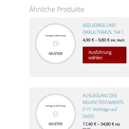
Ähnliche Produkte
D
SEELSORGE UND
P
OKKULTISMUS. Teil 1
w
4,90
€
–
9,80
€
inkl. MwSt.
m
Ausführung
V
wählen
a
D
O
k
a
d
D
AUSLEGUNG DES
P
P
NEUEN TESTAMENTS
g
w
(171 Vorträge auf
w
m
DVD!)
V
17,40
€
–
34,80
€
inkl.