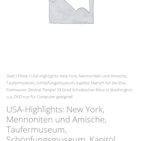
Kapitol,
Marsch
für
die
Ehe,
Freimaurer-
Zentral-
Tempel
33
Grad
Schottischer
Start
/
Filme
/ USA-Highlights: New York, Mennoniten und Amische,
Ritus
Täufermuseum, Schöpfungsmuseum, Kapitol, Marsch für die Ehe,
in
Freimaurer-Zentral-Tempel 33 Grad Schottischer Ritus in Washington
Washington
u.a. DVD nur für Computer geeignet!
u.a.
DVD
USA-Highlights: New York,
nur
Mennoniten und Amische,
für
Computer
Täufermuseum,
geeignet!
Schöpfungsmuseum, Kapitol,
Menge