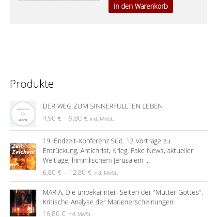
In den Warenkorb
Produkte
DER WEG ZUM SINNERFÜLLTEN LEBEN
4,90
€
–
9,80
€
inkl. MwSt.
19. Endzeit-Konferenz Süd. 12 Vorträge zu
Entrückung, Antichrist, Krieg, Fake News, aktueller
Weltlage, himmlischem Jerusalem ...
6,80
€
–
12,80
€
inkl. MwSt.
MARIA. Die unbekannten Seiten der "Mutter Gottes".
Kritische Analyse der Marienerscheinungen
16,80
€
inkl. MwSt.