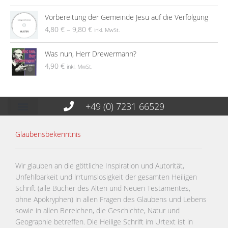
Vorbereitung der Gemeinde Jesu auf die Verfolgung
4,80
€
–
9,80
€
inkl. MwSt.
Was nun, Herr Drewermann?
4,90
€
inkl. MwSt.
+49 (0) 7231 66529
Glaubensbekenntnis
Wir glauben an die göttliche Inspiration und Autorität,
Unfehlbarkeit und lrrtumslosigkeit der gesamten Heiligen
Schrift (alle Bücher des Alten und Neuen Testamentes,
ohne Apokryphen) in allen Fragen des Glaubens und Lebens
sowie in allen Bereichen, die Geschichte, Natur und
Geographie betreffen. Die Heilige Schrift im Urtext ist in