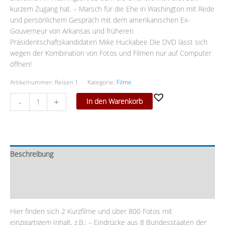
kurzem Zugang hat. – Marsch für die Ehe in Washington mit Rede
und persönlichem Gespräch mit dem amerikanischen Ex-
Gouverneur von Arkansas und früheren
Präsidentschaftskandidaten Mike Huckabee Die DVD lässt sich
wegen der Kombination von Fotos und Filmen nur auf Computer
öffnen!
Artikelnummer:
Reisen 1
Kategorie:
Filme
-
+
In den Warenkorb
Beschreibung
Zusätzliche Information
Rezensionen (0)
Hier finden sich 2 Kurzfilme und über 800 Fotos mit
einzigartigem Inhalt, z.B.: – Eindrücke aus 8 Bundesstaaten der