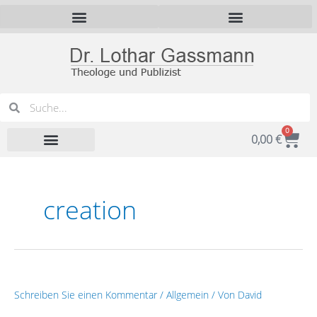
Zum
Inhalt
springen
Suche
Suche
0
War
0,00
€
creation
Glaubensbekenntnis
Schreiben Sie einen Kommentar
/
Allgemein
/ Von
David