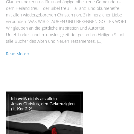
Glaubensbekenntnisfür unabhängige bibeltreue Gemeinden –
dem Heiland treu – der Bibel treu – allianz- und ökumenefrei–
mit allen wiedergeborenen Christen (Joh. 3) in herzlicher Liebe
verbunden WAS WIR GLAUBEN UND BEKENNEN GOTTES WORT:
Wir glauben an die göttliche Inspiration und Autorität,
Unfehlbarkeit und lrrtumslosigkeit der gesamten Heiligen Schrift
(alle Bücher des Alten und Neuen Testamentes, […]
Read More »