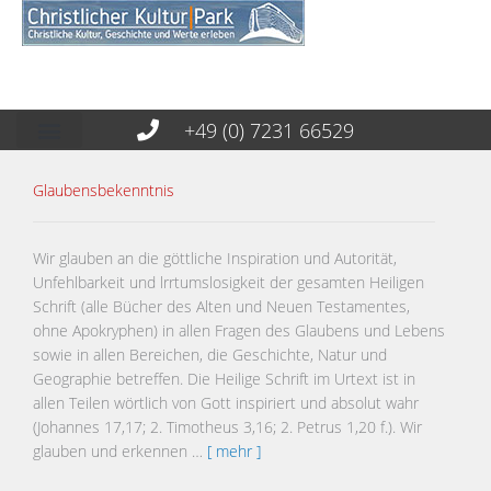
+49 (0) 7231 66529
Glaubensbekenntnis
Wir glauben an die göttliche Inspiration und Autorität,
Unfehlbarkeit und lrrtumslosigkeit der gesamten Heiligen
Schrift (alle Bücher des Alten und Neuen Testamentes,
ohne Apokryphen) in allen Fragen des Glaubens und Lebens
sowie in allen Bereichen, die Geschichte, Natur und
Geographie betreffen. Die Heilige Schrift im Urtext ist in
allen Teilen wörtlich von Gott inspiriert und absolut wahr
(Johannes 17,17; 2. Timotheus 3,16; 2. Petrus 1,20 f.). Wir
glauben und erkennen …
[ mehr ]