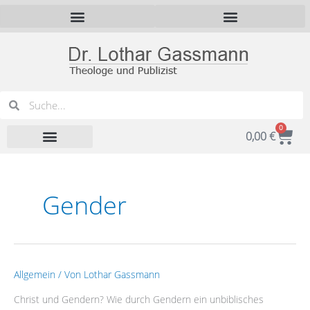
Zum
Inhalt
springen
Suche
Suche
0
War
0,00
€
Gender
CHRIST
Allgemein
/ Von
Lothar Gassmann
und
Christ und Gendern? Wie durch Gendern ein unbiblisches
GENDERN?