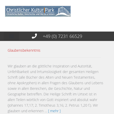
+49 (0) 7231 66529
Glaubensbekenntnis
Wir glauben an die göttliche Inspiration und Autorität,
Unfehlbarkeit und lrrtumslosigkeit der gesamten Heiligen
Schrift (alle Bücher des Alten und Neuen Testamentes,
ohne Apokryphen) in allen Fragen des Glaubens und Lebens
sowie in allen Bereichen, die Geschichte, Natur und
Geographie betreffen. Die Heilige Schrift im Urtext ist in
allen Teilen wörtlich von Gott inspiriert und absolut wahr
(Johannes 17,17; 2. Timotheus 3,16; 2. Petrus 1,20 f.). Wir
glauben und erkennen …
[ mehr ]