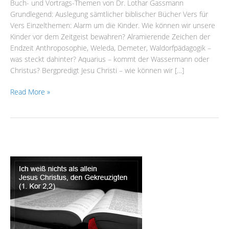
Buch- und Vortrags-Themen von Dr. Lothar Gassmann
Vortrags-
Grundlegend: Auslegung sämtlicher biblischer Bücher Vers für
Themen
Vers Einzelthemen: Alarm um die Kinder. Wie können wir unsere
von
Kinder vor dem Zeitgeist bewahren? Alramierende Zeichen der
Dr.
Endzeit Anthroposophie, Weleda, Demeter, Waldorfpädagogik –
Lothar
was steckt dahinter? Aquarius – kommt der Wassermann oder
Gassmann
Christus? Bergpredigt Jesu Christi – wie können wir […]
Read More »