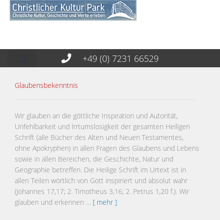
+49 (0) 7231 66529
Glaubensbekenntnis
Wir glauben an die göttliche Inspiration und Autorität,
Unfehlbarkeit und lrrtumslosigkeit der gesamten Heiligen
Schrift (alle Bücher des Alten und Neuen Testamentes,
ohne Apokryphen) in allen Fragen des Glaubens und Lebens
sowie in allen Bereichen, die Geschichte, Natur und
Geographie betreffen. Die Heilige Schrift im Urtext ist in
allen Teilen wörtlich von Gott inspiriert und absolut wahr
(Johannes 17,17; 2. Timotheus 3,16; 2. Petrus 1,20 f.). Wir
glauben und erkennen …
[ mehr ]