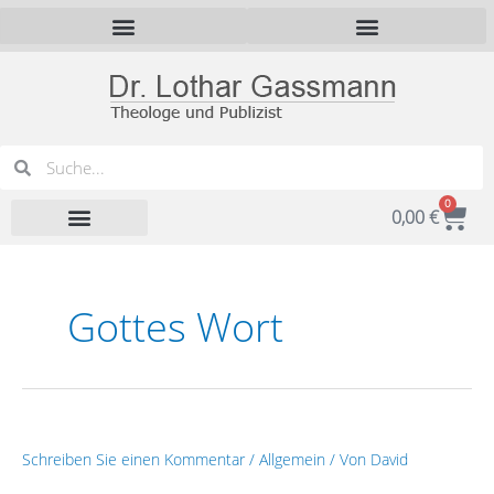
Zum
Inhalt
springen
Suche
Suche
0
War
0,00
€
Gottes Wort
Buch-
Schreiben Sie einen Kommentar
/
Allgemein
/ Von
David
und