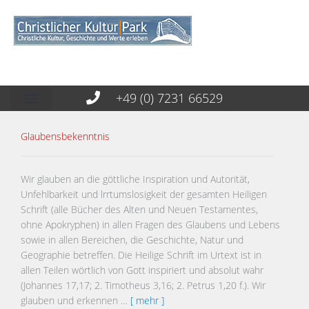
+49 (0) 7231 66529
Glaubensbekenntnis
Wir glauben an die göttliche Inspiration und Autorität,
Unfehlbarkeit und lrrtumslosigkeit der gesamten Heiligen
Schrift (alle Bücher des Alten und Neuen Testamentes,
ohne Apokryphen) in allen Fragen des Glaubens und Lebens
sowie in allen Bereichen, die Geschichte, Natur und
Geographie betreffen. Die Heilige Schrift im Urtext ist in
allen Teilen wörtlich von Gott inspiriert und absolut wahr
(Johannes 17,17; 2. Timotheus 3,16; 2. Petrus 1,20 f.). Wir
glauben und erkennen …
[ mehr ]