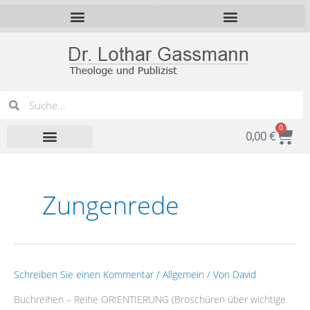
Zum
Inhalt
springen
Suche
Suche
0
War
0,00
€
Zungenrede
Buchreihen
Schreiben Sie einen Kommentar
/
Allgemein
/ Von
David
zu
Buchreihen – Reihe ORIENTIERUNG (Broschüren über wichtige
christlichen