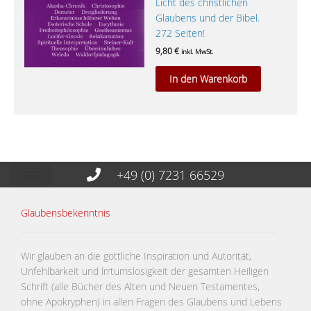
Licht des christlichen
Glaubens und der Bibel.
272 Seiten!
9,80
€
inkl. MwSt.
In den Warenkorb
+49 (0) 7231 66529
Glaubensbekenntnis
Wir glauben an die göttliche Inspiration und Autorität,
Unfehlbarkeit und lrrtumslosigkeit der gesamten Heiligen
Schrift (alle Bücher des Alten und Neuen Testamentes,
ohne Apokryphen) in allen Fragen des Glaubens und Lebens