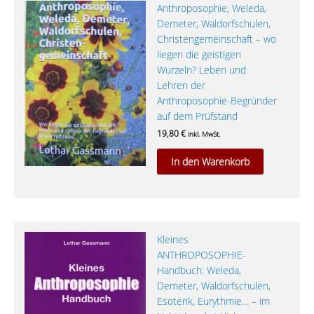
Anthroposophie, Weleda,
Demeter, Waldorfschulen,
Christengemeinschaft – wo
liegen die geistigen
Wurzeln? Leben und
Lehren der
Anthroposophie-Begründer
auf dem Prüfstand
19,80
€
inkl. MwSt.
In den Warenkorb
Kleines
ANTHROPOSOPHIE-
Handbuch: Weleda,
Demeter, Waldorfschulen,
Esoterik, Eurythmie… – im