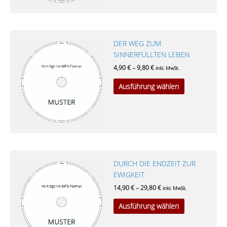
Optionen
können
auf
der
Dieses
DER WEG ZUM
Produktseite
Produkt
SINNERFÜLLTEN LEBEN
gewählt
weist
werden
4,90
€
–
9,80
€
inkl. MwSt.
mehrere
Ausführung wählen
Varianten
auf.
Die
Optionen
können
auf
der
Dieses
DURCH DIE ENDZEIT ZUR
Produktseite
Produkt
EWIGKEIT
gewählt
weist
werden
14,90
€
–
29,80
€
inkl. MwSt.
mehrere
Ausführung wählen
Varianten
auf.