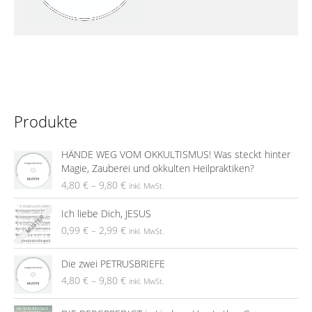
Die
Optionen
können
auf
der
Produktseite
gewählt
werden
Produkte
HÄNDE WEG VOM OKKULTISMUS! Was steckt hinter
Magie, Zauberei und okkulten Heilpraktiken?
4,80
€
–
9,80
€
inkl. MwSt.
Ich liebe Dich, JESUS
0,99
€
–
2,99
€
inkl. MwSt.
Die zwei PETRUSBRIEFE
4,80
€
–
9,80
€
inkl. MwSt.