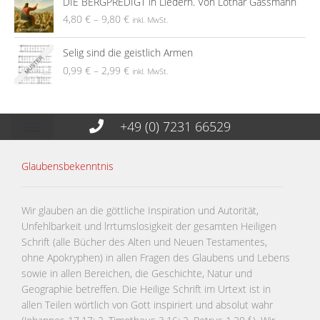
DIE BERGPREDIGT in Liedern. Von Lothar Gassmann
4,80
€
–
9,80
€
inkl. MwSt.
Selig sind die geistlich Armen
0,99
€
–
2,99
€
inkl. MwSt.
+49 (0) 7231 66529
Glaubensbekenntnis
Wir glauben an die göttliche Inspiration und Autorität,
Unfehlbarkeit und lrrtumslosigkeit der gesamten Heiligen
Schrift (alle Bücher des Alten und Neuen Testamentes,
ohne Apokryphen) in allen Fragen des Glaubens und Lebens
sowie in allen Bereichen, die Geschichte, Natur und
Geographie betreffen. Die Heilige Schrift im Urtext ist in
allen Teilen wörtlich von Gott inspiriert und absolut wahr