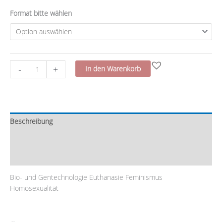
Format bitte wählen
-
+
In den Warenkorb
Beschreibung
Zusätzliche Information
Rezensionen (0)
Bio- und Gentechnologie Euthanasie Feminismus
Homosexualität