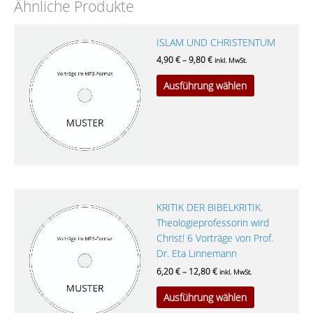
Ähnliche Produkte
Dieses
ISLAM UND CHRISTENTUM
Produkt
4,90
€
–
9,80
€
inkl. MwSt.
weist
Ausführung wählen
mehrere
Varianten
auf.
Die
Optionen
können
auf
der
Dieses
KRITIK DER BIBELKRITIK.
Produktseite
Produkt
Theologieprofessorin wird
gewählt
weist
Christ! 6 Vorträge von Prof.
werden
mehrere
Dr. Eta Linnemann
Varianten
6,20
€
–
12,80
€
inkl. MwSt.
auf.
Ausführung wählen
Die