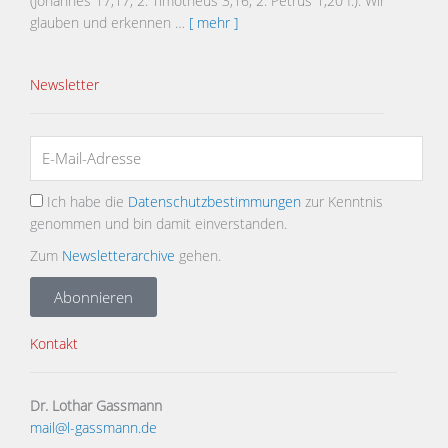
(Johannes 17,17; 2. Timotheus 3,16; 2. Petrus 1,20 f.). Wir
glauben und erkennen …
[ mehr ]
Newsletter
Ich habe die
Datenschutzbestimmungen
zur Kenntnis
genommen und bin damit einverstanden.
Zum
Newsletterarchive
gehen.
Abonnieren
Kontakt
Dr. Lothar Gassmann
mail@l-gassmann.de