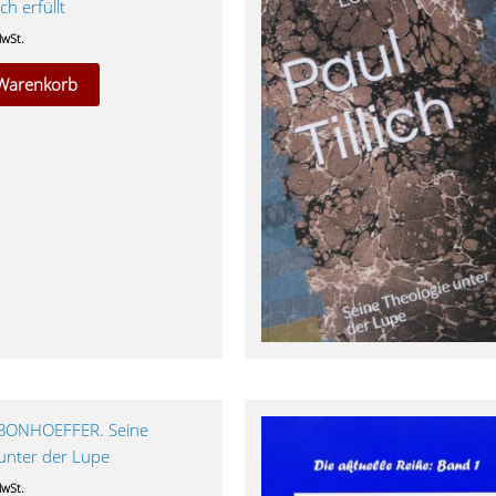
h erfüllt
MwSt.
 Warenkorb
BONHOEFFER. Seine
unter der Lupe
MwSt.