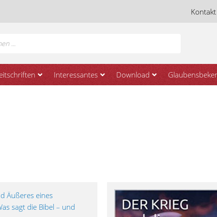
Kontakt
eitschriften
Interessantes
Download
Glaubensbeken
h
ert:
eigend
d Äußeres eines
Was sagt die Bibel – und