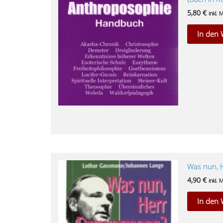
5,80
€
inkl. 
In den
Was nun, 
4,90
€
inkl. 
In den