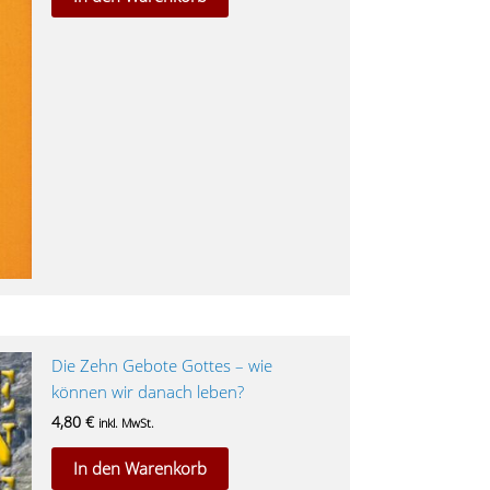
Die Zehn Gebote Gottes – wie
können wir danach leben?
4,80
€
inkl. MwSt.
In den Warenkorb