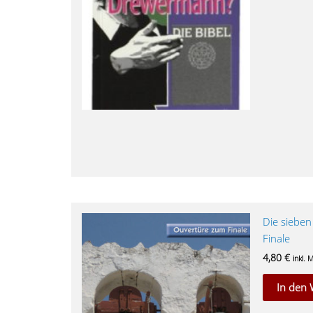
Die sieben
Finale
4,80
€
inkl. 
In den