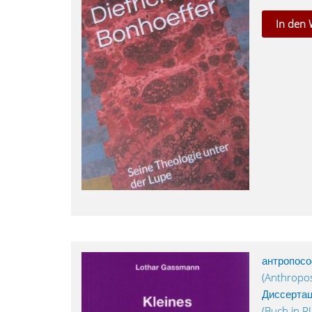
In den
антропосо
(Anthropos
Диссертац
(Buch in 