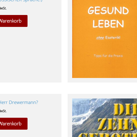
MwSt.
 Warenkorb
Herr Drewermann?
MwSt.
 Warenkorb