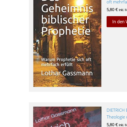
oft mehrfac
5,80
€
inkl. 
In den
DIETRICH 
Theologie 
5,80
€
inkl. 