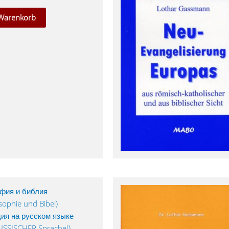
 Warenkorb
фия и библия
ophie und Bibel)
ия на русском языке
RUSSISCHER Sprache!)