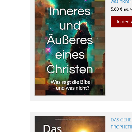
was nicht?
5,80
€
inkl. 
In den
DAS GEHEI
PROPHETIE