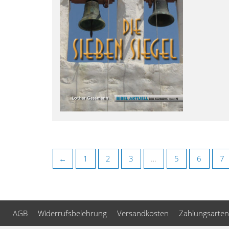
←
1
2
3
…
5
6
7
AGB
Widerrufsbelehrung
Versandkosten
Zahlungsarten